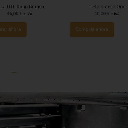
nta DTF Xprin Branco
Tinta branca Oric
46,00
€
40,00
€
+ IVA
+ IVA
rar ahora
Comprar ahora
→