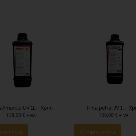
a Amarela UV 1L – Xprin
Tinta petra UV 1l – Xp
138,00
€
138,00
€
+ IVA
+ IVA
rar ahora
Comprar ahora