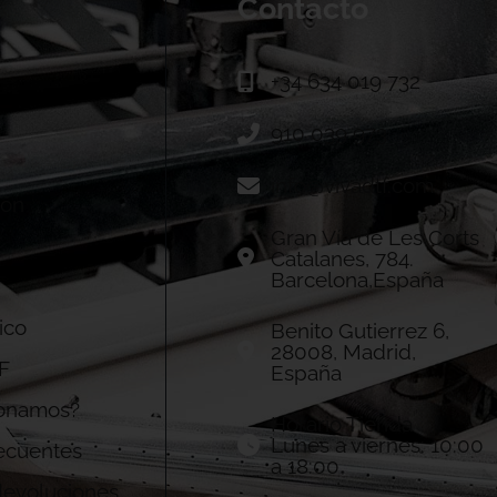
Contacto
+34 634 019 732
910 039 973
info@vivadtf.com
ión
Gran Vía de Les Corts
Catalanes, 784.
Barcelona,España
ico
Benito Gutierrez 6,
28008, Madrid,
F
España
onamos?
Horario Tienda
Lunes a viernes: 10:00
ecuentes
a 18:00
 devoluciones