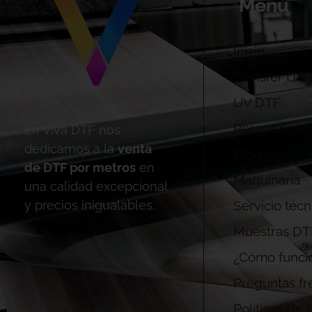
Menú
Inicio
Transfer DTF
UV DTF
Personalizac
En Viva DTF nos
dedicamos a la
venta
Blog
de DTF por metros
en
Maquinaria
una calidad excepcional
Servicio técn
y precios inigualables.
Muestras DT
¿Cómo funci
Preguntas fr
Politicas de