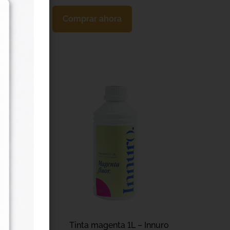
Comprar ahora
in
Tinta magenta 1L – Innuro