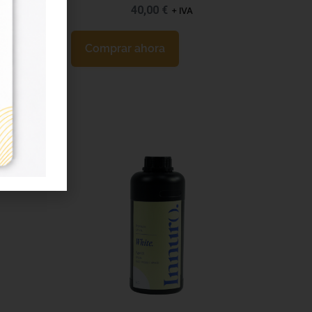
40,00
€
+ IVA
Comprar ahora