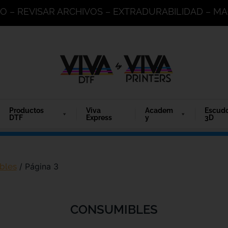
DO – REVISAR ARCHIVOS – EXTRADURABILIDAD – 
Productos
Viva
Academ
Escud
DTF
Express
y
3D
bles
/ Página 3
CONSUMIBLES