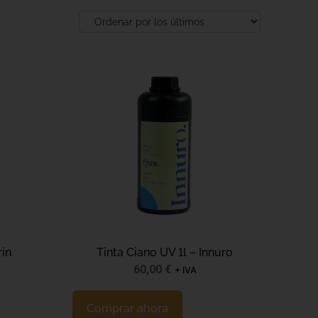
Tinta Ciano UV 1l – Innuro
rin
60,00
€
+ IVA
Comprar ahora