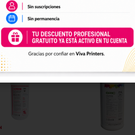
40,00
€
0,00
€
+ IVA
+ IVA
rar ahora
Comprar ahora