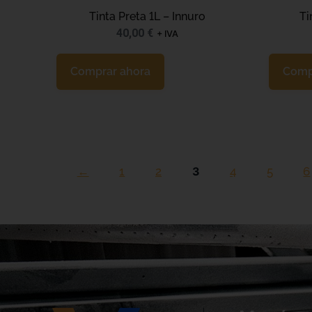
Tinta Preta 1L – Innuro
Ti
40,00
€
+ IVA
Comprar ahora
Comp
←
1
2
3
4
5
6