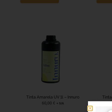
Tinta Amarela UV 1l – Innuro
Tinta
60,00
€
+ IVA