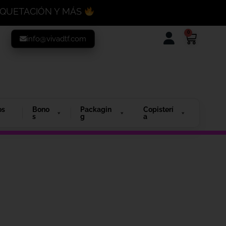
MAQUETACIÓN Y MÁS
0
info@vivadtf.com
os
Bono
Packagin
Copisterí
s
g
a