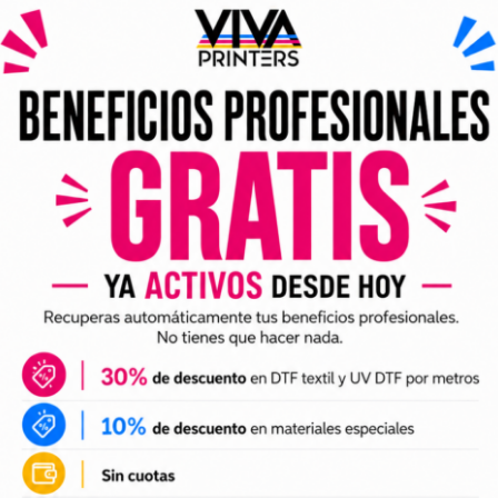
rar ahora
Comprar ahora
Tinta Ciano ORIC
Tinta branca 1l – Xpr