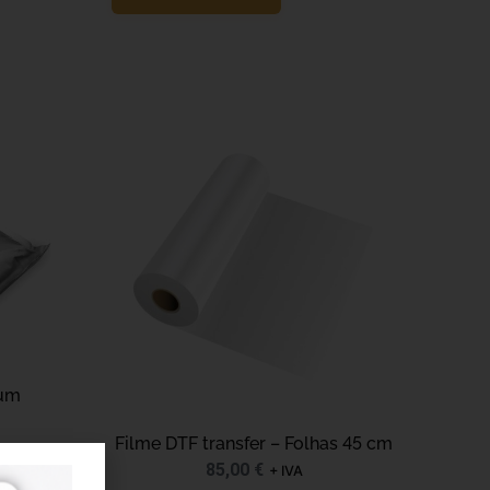
ium
Filme DTF transfer – Folhas 45 cm
85,00
€
+ IVA