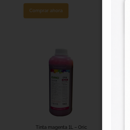
Comprar ahora
Comp
Tinta magenta 1L – Oric