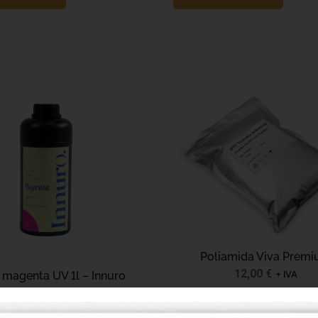
Poliamida Viva Prem
12,00
€
+ IVA
 magenta UV 1l – Innuro
60,00
€
+ IVA