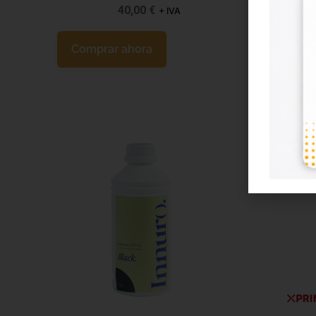
40,00
€
+ IVA
Comprar ahora
Comp