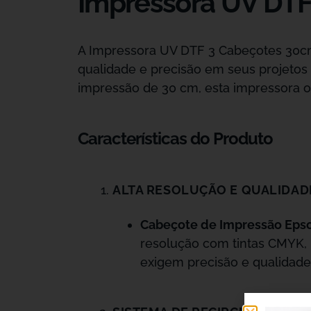
Impressora UV DT
A Impressora UV DTF 3 Cabeçotes 30c
qualidade e precisão em seus projetos
impressão de 30 cm, esta impressora of
Características do Produto
ALTA RESOLUÇÃO E QUALIDAD
Cabeçote de Impressão Eps
resolução com tintas CMYK, B
exigem precisão e qualidade 