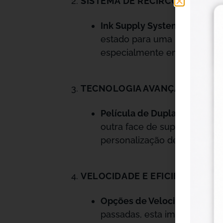
SISTEMA DE RECIRCULAÇÃO DE
Ink Supply System:
Este sist
estado para uma impressão c
especialmente em projetos q
TECNOLOGIA AVANÇADA EM PE
Película de Dupla Face:
A pel
outra face de suporte (B). E
personalização de uma ampl
VELOCIDADE E EFICIÊNCIA
Opções de Velocidade:
Com c
passadas, esta impressora é 