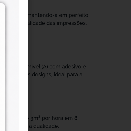
inta branca, mantendo-a em perfeito
manter a qualidade das impressões,
face imprimível (A) com adesivo e
radoura dos designs, ideal para a
 passadas e 3m² por hora em 8
 sacrificar a qualidade.