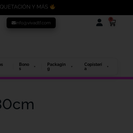
MAQUETACIÓN Y MÁS
0
info@vivadtf.com
os
Bono
Packagin
Copisterí
s
g
a
 30cm