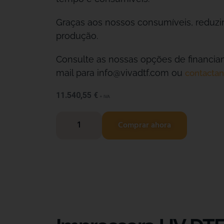
Graças aos nossos consumíveis, reduzi
produção.
Consulte as nossas opções de financi
mail para info@vivadtf.com ou
contactan
11.540,55
€
+ IVA
Comprar ahora