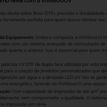
ximo Nível com a VIVA600UV
o direta sobre filme (DTF), precisão e durabilidade
 ferramenta perfeita para quem busca otimizar se
Só Equipamento:
Embora compacta, a VIVA600UV nã
ados com um sistema avançado de recirculação de t
hada quanto a anterior. Isso é essencial para quem t
 película UV DTF de dupla face utilizada por esta i
ial para a criação de produtos personalizados que d
efrigeração por água e a lâmpada LED UV não só gar
mo energético, fazendo da VIVA600UV uma opção ta
dução:
Com capacidade de impressão de até 4m² por 
damente, sem comprometer a qualidade. O sistema roll
 na impressão em série.