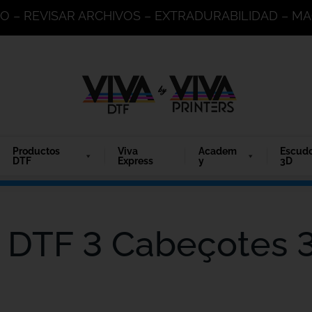
DO – REVISAR ARCHIVOS – EXTRADURABILIDAD – 
Productos
Viva
Academ
Escud
DTF
Express
y
3D
V DTF 3 Cabeçotes