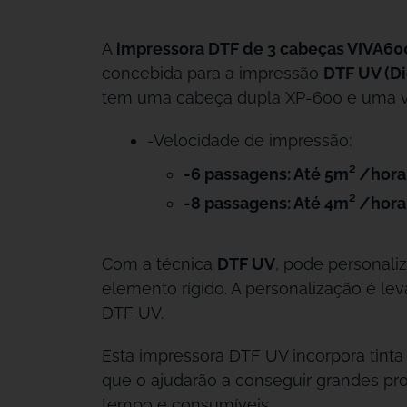
A
impressora DTF de 3 cabeças VIVA60
concebida para a impressão
DTF UV (Di
tem uma cabeça dupla XP-600 e uma v
-Velocidade de impressão:
-6 passagens: Até 5m² /hora
-8 passagens: Até 4m² /hora
Com a técnica
DTF UV
, pode personaliz
elemento rígido. A personalização é lev
DTF UV.
Esta impressora DTF UV incorpora tinta
que o ajudarão a conseguir grandes p
tempo e consumíveis.