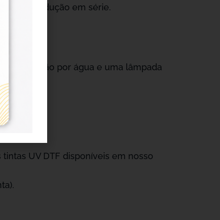
itando a produção em série.
 refrigeração por água e uma lâmpada
co.
 tintas UV DTF disponíveis em nosso
ta).