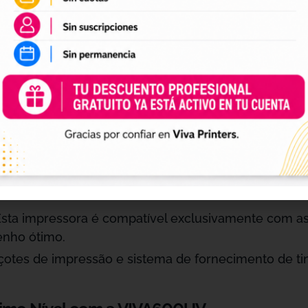
a roll to roll permite uma impressão contínua, facil
 CONSUMO DE ENERGIA
 UV:
A impressora está equipada com um sistema de
ura eficiente da tinta e um baixo consumo energéti
sora: 1000W; Fonte de Refrigeração: 400W.
sta impressora é compatível exclusivamente com as
enho ótimo.
otes de impressão e sistema de fornecimento de tin