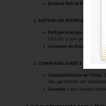
Sistema Roll to Roll:
O sistem
SISTEMA DE REFRIGERAÇÃO E
Refrigeração por Água e LED
LED UV, o que garante uma c
Consumo de Energia:
Impres
COMPATIBILIDADE E GARANTIA
Compatibilidade de Tintas:
E
site, garantindo um desemp
Garantia:
1 ano (exceto cabeç