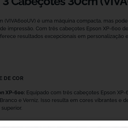
F 3 Cabeçotes 30cm (VIV
m (VIVA600UV) é uma máquina compacta, mas poder
 de impressão. Com três cabeçotes Epson XP-600 de
erece resultados excepcionais em personalização e 
E DE COR
on XP-600:
Equipado com três cabeçotes Epson XP-6
ranco e Verniz. Isso resulta em cores vibrantes e det
superior.