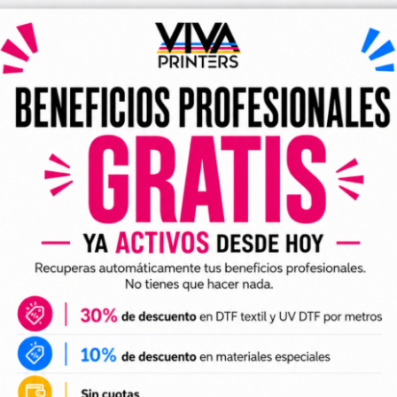
 TINTA BRANCA
ema inovador assegura a recirculação contínua da t
onsistente e sem interrupções. Isso é crucial para 
ue exigem alto nível de detalhe.
LÍCULA UV DTF
ícula UV DTF utilizada com a VIVA600UV possui uma 
sta tecnologia permite uma transferência precisa e du
a gama de produtos.
apacidade de impressão de até 4m² por hora em 6
capaz de gerenciar projetos de maneira eficiente sem