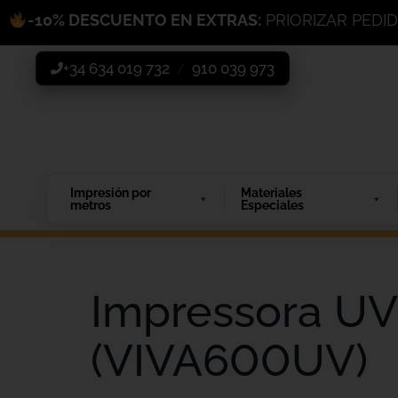
-10% DESCUENTO EN EXTRAS:
PRIORIZAR PEDI
+34 634 019 732
910 039 973
/
Impresión por
Materiales
metros
Especiales
Impressora U
(VIVA600UV)