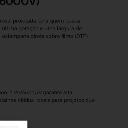
A600UV)
osa, projetada para quem busca
 última geração e uma largura de
estamparia direta sobre filme (DTF).
00, a VIVA600UV garante alta
alhes nítidos, ideais para projetos que