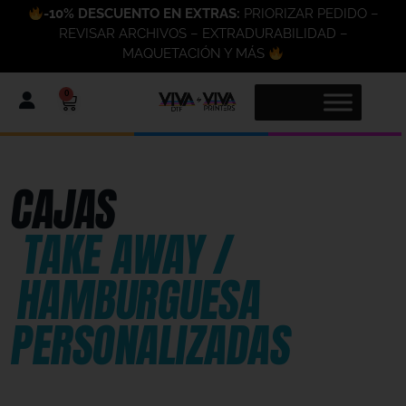
-10% DESCUENTO EN EXTRAS:
PRIORIZAR PEDIDO –
REVISAR ARCHIVOS – EXTRADURABILIDAD –
MAQUETACIÓN Y MÁS
0
CAJAS
TAKE AWAY /
HAMBURGUESA
PERSONALIZADAS