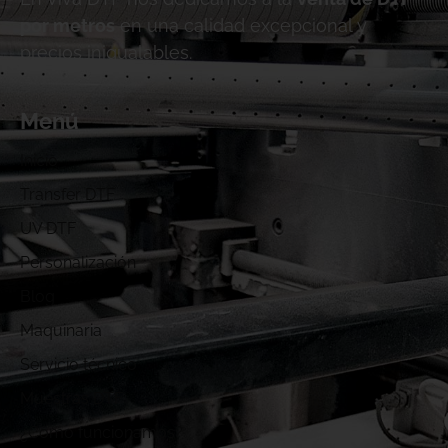
por metros
en una calidad excepcional y
precios inigualables.
Menú
Inicio
Transfer DTF
UV DTF
Personalización
Blog
Maquinaria
Servicio técnico
Muestras DTF
¿Cómo funcionamos?