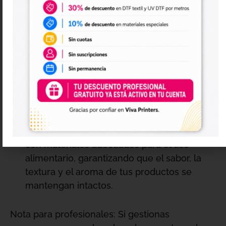
mantener la temperatura de los alimentos,
resiste la humedad de los vapores calientes
y evita deformaciones en el reparto
.
Impresión digital de alta fidelidad:
Estampa
con nitidez absoluta tu logotipo,
promociones, perfiles de redes sociales o
códigos QR directos a tu plataforma de
pedidos o reseñas
.
Seguridad certificada:
Envases fabricados
con materiales adecuados para el uso
alimentario, garantizando que el sabor, la
textura y el aroma de tus productos se
mantengan intactos
.
Nota para profesionales: Si gestionas