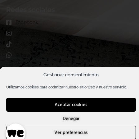
Redes sociales
Facebook
Instagram
TikTok
WhatsApp
Gestionar consentimiento
Política de privacidad
Utilizamos cookies para optimizar nuestro sitio web y nuestro servicio.
Aviso legal
Términos y Condiciones
Aceptar cookies
© 2026 Todos los derechos reservados Viva Printers ®
¿Necesitas ayuda?
Denegar
Ver preferencias