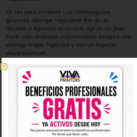
Ya sea para contener una hamburguesa
gourmet, albergar repostería fina de un
obrador o aguantar el servicio ágil de un
food
truck
, este embalaje automontable asegura una
entrega limpia, higiénica y con un impacto
visual premium
.
Ventajas clave para el sector de la
restauración:
Versatilidad total de catálogo:
La solución
idónea para hamburgueserías, restaurantes,
cafeterías, pastelerías, obradores
tradicionales,
dark kitchens
y
food trucks
.
Propiedades térmicas y estructurales:
Cartón de gran consistencia que ayuda a