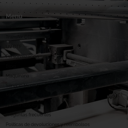
Menú
Inicio
Transfer DTF
UV DTF
Personalización
Blog
Maquinaria
Servicio técnico
Muestras DTF
¿Cómo funcionamos?
Preguntas frecuentes
Politicas de devoluciones y reembolsos