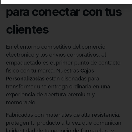
para conectar con tus
clientes
En el entorno competitivo del comercio
electrónico y los envíos corporativos, el
empaquetado es el primer punto de contacto
físico con tu marca
. Nuestras
Cajas
Personalizadas
están diseñadas para
transformar una entrega ordinaria en una
experiencia de apertura premium y
memorable
.
Fabricadas con materiales de alta resistencia,
protegen tu producto a la vez que comunican
la identidad de tu negocio de forma clara y