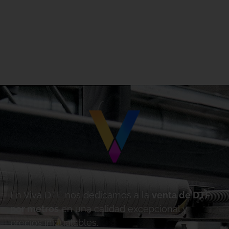
En Viva DTF nos dedicamos a la
venta de DTF
por metros
en una calidad excepcional y
precios inigualables.