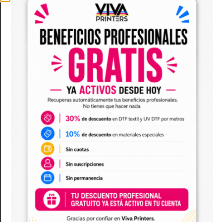
Tiendas físicas y marcas de ropa:
El
complemento perfecto para que cada
venta se convierta en visibilidad en la calle
.
Joyería y regalos premium:
Aporta un extra
de elegancia y cuidado en los detalles
pequeños que marcan la diferencia
.
Eventos, ferias y hostelería:
Ideal para
entregar catálogos, muestras de producto,
menús exclusivos o detalles corporativos
de forma ordenada y estética
.
Sostenibilidad y resistencia:
Fabricadas con
papel seleccionado de gran consistencia y
asas cómodas, pensadas para resistir el uso
diario y transmitir un compromiso ecológico