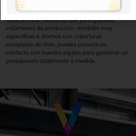
responsable
.
Nota técnica: Recuerda que para grandes
volúmenes de producción, medidas muy
específicas o diseños con coberturas
completas de tinta, puedes ponerte en
contacto con nuestro equipo para gestionar un
presupuesto totalmente a medida
.