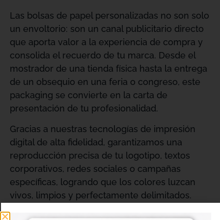
Las bolsas de papel personalizadas no son solo
un envoltorio: son un canal publicitario directo
que aporta valor a la experiencia de compra y
consolida el recuerdo de tu marca
. Desde el
mostrador de una tienda física hasta la entrega
de un obsequio en una feria o congreso, este
packaging se convierte en la carta de
presentación de tu profesionalidad
.
Gracias a nuestras tecnologías de impresión
digital de alta fidelidad, garantizamos una
reproducción precisa de tu logotipo, textos
corporativos, redes sociales o campañas
específicas, logrando que los colores luzcan
vivos, limpios y perfectamente delimitados
.
Solución versátil para todos los sectores: