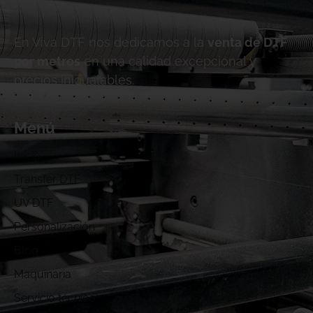
En Viva DTF nos dedicamos a la
venta de DTF
por metros
en una calidad excepcional y
precios inigualables.
Menú
Inicio
Transfer DTF
UV DTF
Personalización
Blog
Maquinaria
Servicio técnico