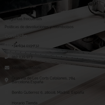
Muestras DTF
¿Cómo funcionamos?
Preguntas frecuentes
Politicas de devoluciones y reembolsos
Contacto
+34 634 019 732
910 039 973
info@vivadtf.com
Gran Vía de Les Corts Catalanes, 784.
Barcelona,España
Benito Gutierrez 6, 28008, Madrid, España
Horario Tienda