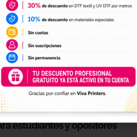
antes, opositores, profesores, academias y cualquier
os, ejercicios o material de estudio en formato físi
s y apuntes desde casa
des preparar tus apuntes para estudiar mejor, organi
nal. Imprimimos tus documentos con buena calidad pa
, dossiers, ejercicios, presentaciones, trabajos univ
pel.
ara estudiantes y opositores