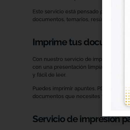
Este servicio está pensado para estudi
documentos, temarios, resúmenes, trabaj
Imprime tus documento
Con nuestro servicio de impresión, pue
con una presentación limpia y profesio
y fácil de leer.
Puedes imprimir apuntes, PDFs, temarios
documentos que necesites tener en pa
Servicio de impresión p