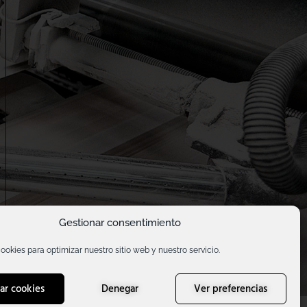
Gestionar consentimiento
¿Necesitas ayuda?
ookies para optimizar nuestro sitio web y nuestro servicio.
ar cookies
Denegar
Ver preferencias