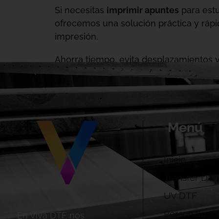
Si necesitas
imprimir apuntes
para estu
ofrecemos una solución práctica y rápi
impresión.
Ahorra tiempo, evita desplazamientos 
Menú
Inicio
Transfer DTF
UV DTF
Personalizac
En Viva DTF nos