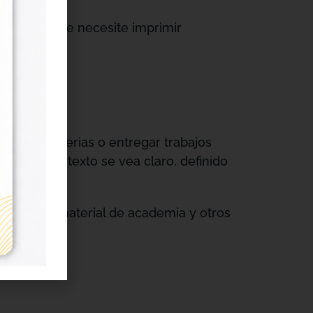
 persona que necesite imprimir
co.
zar tus materias o entregar trabajos
ra que el texto se vea claro, definido
ersitarios, material de academia y otros