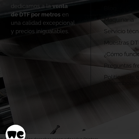
dedicamos a la
venta
Blog
de DTF por metros
en
Maquinaria
una calidad excepcional
Servicio técn
y precios inigualables.
Muestras DT
¿Cómo funci
Preguntas fr
Politicas de
y reembolso