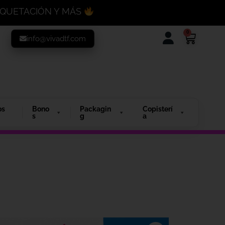
MAQUETACIÓN Y MÁS
0
info@vivadtf.com
os
Bono
Packagin
Copisterí
s
g
a