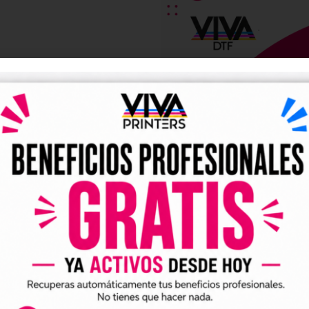
DESCRIPCIÓN
s de forma fácil y r
tes
de manera sencilla, cómoda y sin desplazamientos.
que necesitas y realizar tu pedido desde nuestra we