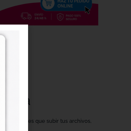
ápida
 Solo tienes que subir tus archivos,
b.