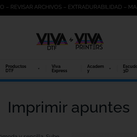
DO – REVISAR ARCHIVOS – EXTRADURABILIDAD – 
Productos
Viva
Academ
Escud
DTF
Express
y
3D
Imprimir apuntes
ómoda y sencilla. Sube