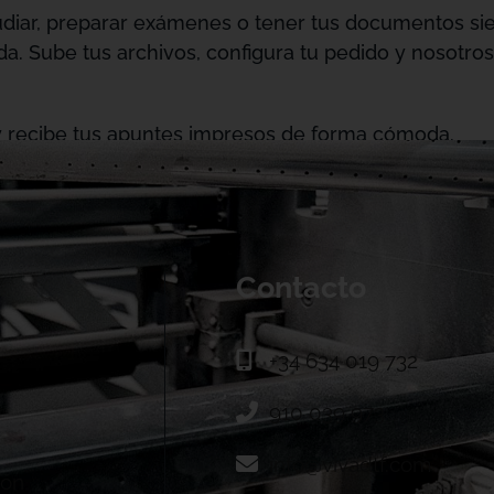
diar, preparar exámenes o tener tus documentos sie
da. Sube tus archivos, configura tu pedido y nosotr
y recibe tus apuntes impresos de forma cómoda.
Contacto
+34 634 019 732
910 039 973
info@vivadtf.com
ión