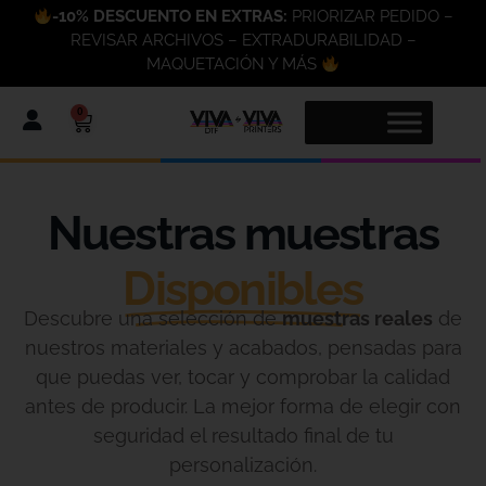
-10% DESCUENTO EN EXTRAS:
PRIORIZAR PEDIDO –
REVISAR ARCHIVOS – EXTRADURABILIDAD –
MAQUETACIÓN Y MÁS
0
Nuestras muestras
Disponibles
Descubre una selección de
muestras reales
de
nuestros materiales y acabados, pensadas para
que puedas ver, tocar y comprobar la calidad
antes de producir. La mejor forma de elegir con
seguridad el resultado final de tu
personalización.