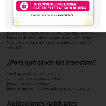
mejor herramienta para tomar decisiones sin sorpresas.
¿Para quién son?
Marcas que quieren asegurar el acabado final
Diseñadores que necesitan validar materiales y efectos
Negocios de personalización que trabajan bajo pedido
Creativos que comparan opciones antes de producir en
cantidad
¿Para qué sirven las muestras?
Ver el acabado real del transfer
Comprobar colores, brillo y textura
Evaluar resistencia y grosor
Elegir el material más adecuado para cada proyecto
Aplicaciones habituales