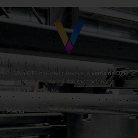
En Viva DTF nos dedicamos a la
venta de DTF
por metros
en una calidad excepcional y
precios inigualables.
Menú
Inicio
Transfer DTF