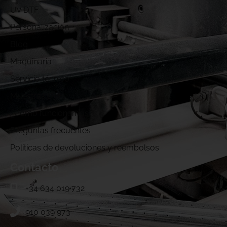
UV DTF
Personalización
Blog
Maquinaria
Servicio técnico
Muestras DTF
¿Cómo funcionamos?
Preguntas frecuentes
Politicas de devoluciones y reembolsos
Contacto
+34 634 019 732
910 039 973