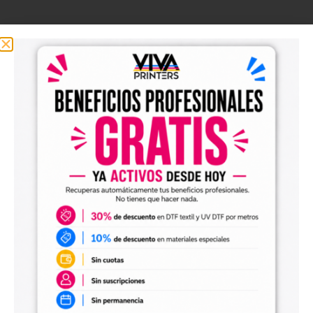
Muestras de Materiales –
Comprueba la Calidad Antes
de Producir
Nuestra sección de
muestras
está pensada para que
puedas ver y tocar los materiales antes de dar el paso a
producción. Aquí encontrarás
muestras reales de transfers
DTF
, con distintos acabados y efectos, para evaluar el
resultado final con total seguridad.
Las muestras incluyen diferentes tipos de materiales,
acabados brillantes, reflectantes, efectos visuales
especiales y texturas variadas, permitiéndote comprobar
cómo reaccionan a la luz, al color y al uso real. Son la