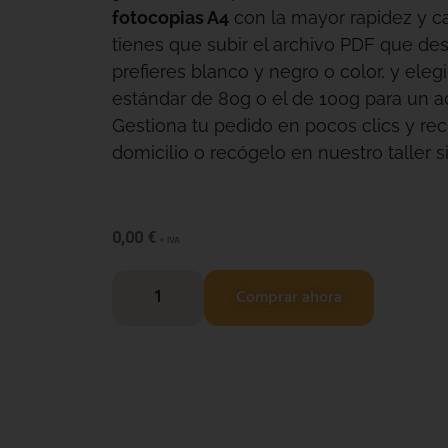
fotocopias A4
con la mayor rapidez y ca
tienes que subir el archivo PDF que des
prefieres blanco y negro o color, y eleg
estándar de 80g o el de 100g para un 
Gestiona tu pedido en pocos clics y re
domicilio o recógelo en nuestro taller s
0,00
€
+ IVA
Comprar ahora