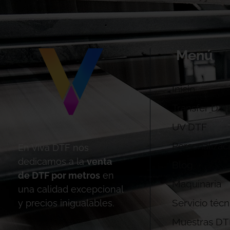
Menú
Inicio
Transfer DTF
UV DTF
Personalizac
En Viva DTF nos
dedicamos a la
venta
Blog
de DTF por metros
en
Maquinaria
una calidad excepcional
Servicio técn
y precios inigualables.
Muestras DT