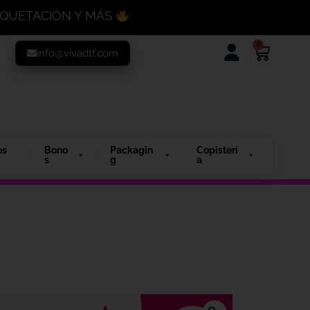
MAQUETACIÓN Y MÁS
0
info@vivadtf.com
os
Bono
Packagin
Copisterí
s
g
a