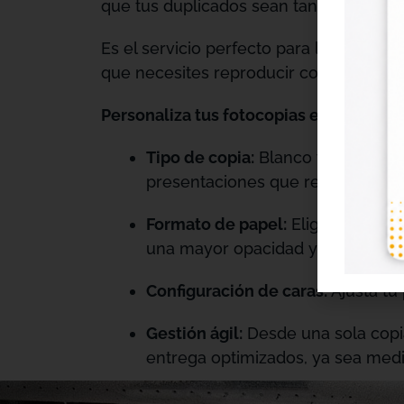
que tus duplicados sean tan claros como
Es el servicio perfecto para la gestió
que necesites reproducir con urgencia 
Personaliza tus fotocopias en segundo
Tipo de copia:
Blanco y negro par
presentaciones que requieran imp
Formato de papel:
Elige papel bl
una mayor opacidad y tacto profe
Configuración de caras:
Ajusta tu
Gestión ágil:
Desde una sola copi
entrega optimizados, ya sea medi