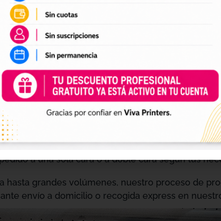
 el original.
n de documentación administrativa, duplicación de ma
y con la garantía de un acabado profesional.
s:
a maximizar el ahorro en documentación, o color de a
acto visual.
anco de 80g para un uso cotidiano eficiente, o nuest
sional.
 pedido a una sola cara o a doble cara según tus nec
a hasta grandes volúmenes, nuestro proceso de pro
ante envío a domicilio o recogida express en nuestro