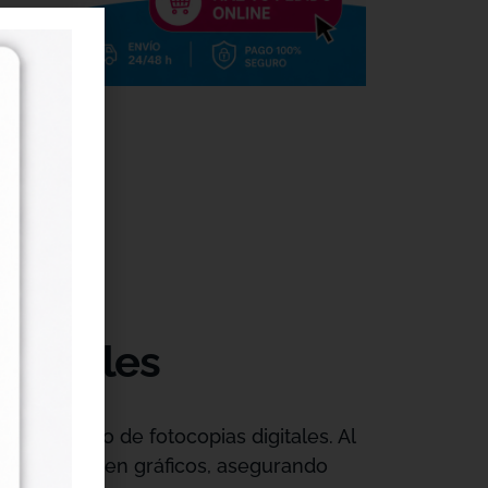
digitales
o servicio de fotocopias digitales. Al
textos como en gráficos, asegurando