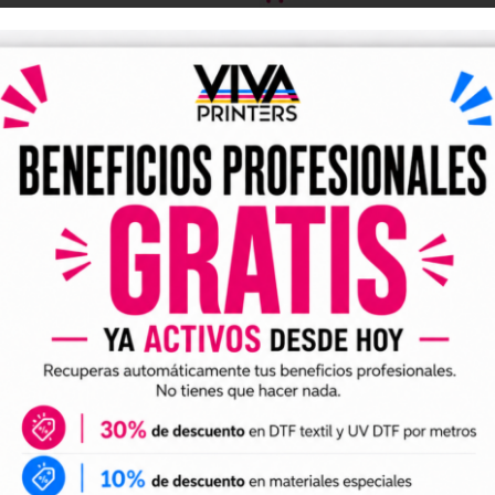
DESCRIPCIÓN
alidad: rápidas, nítidas y 
vencionales y obtén resultados impecables con nuestr
n Xerox, garantizamos una nitidez superior tanto en 