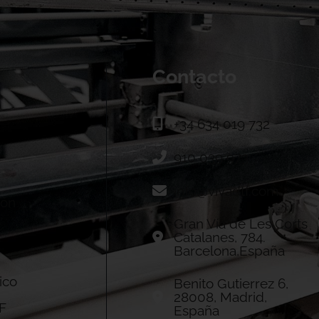
Contacto
+34 634 019 732
910 039 973
info@vivadtf.com
ión
Gran Vía de Les Corts
Catalanes, 784.
Barcelona,España
ico
Benito Gutierrez 6,
28008, Madrid,
F
España