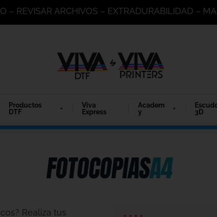
DO – REVISAR ARCHIVOS – EXTRADURABILIDAD – 
Productos
Viva
Academ
Escud
DTF
Express
y
3D
FOTOCOPIAS
A4
cos? Realiza tus