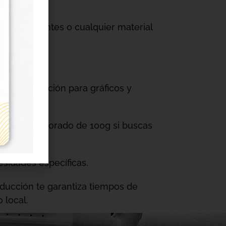
nuales, apuntes o cualquier material
lta resolución para gráficos y
ro papel mejorado de 100g si buscas
esidades específicas.
ducción te garantiza tiempos de
 local.