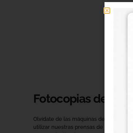
Fotocopias de alta c
Olvídate de las máquinas de oficina con
utilizar nuestras prensas de producció