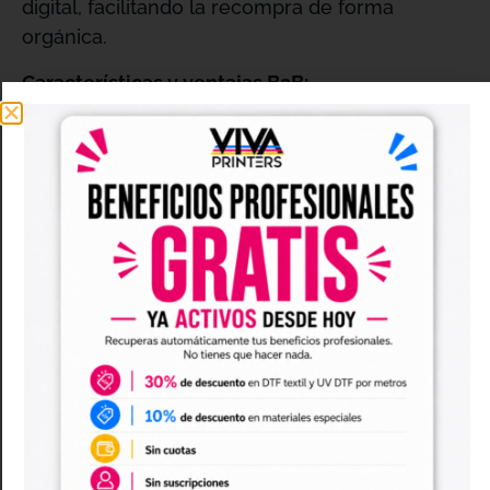
digital, facilitando la recompra de forma
orgánica
.
Características y ventajas B2B:
Diseño optimizado para marcas:
Ideal para
pizzerías independientes, franquicias,
restaurantes italianos,
dark kitchens
modernas y
caterings
de eventos
gastronómicos
.
Estructura rígida y térmica:
Cartón
automontable de alta calidad que soporta el
calor y la humedad del producto fresco,
evitando que la caja se deforme durante el
transporte
.
Impresión segura y profesional:
Calidad de
imagen superior con una excelente