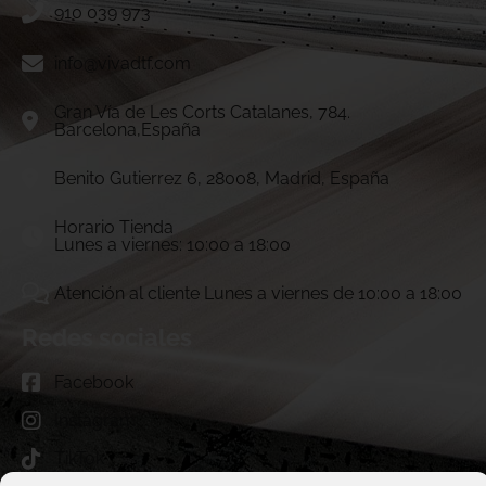
910 039 973
info@vivadtf.com
Gran Vía de Les Corts Catalanes, 784.
Barcelona,España
Benito Gutierrez 6, 28008, Madrid, España
Horario Tienda
Lunes a viernes: 10:00 a 18:00
Atención al cliente Lunes a viernes de 10:00 a 18:00
Redes sociales
Facebook
Instagram
TikTok