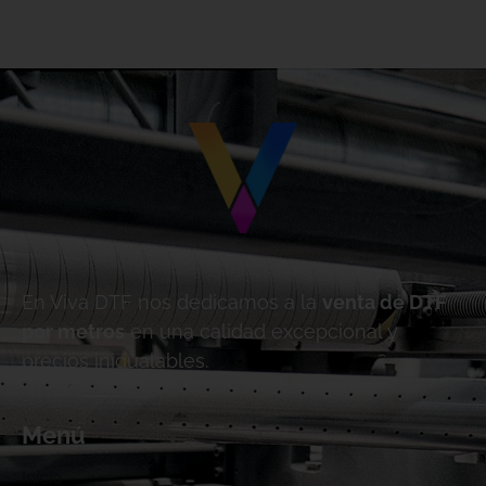
.
En Viva DTF nos dedicamos a la
venta de DTF
por metros
en una calidad excepcional y
precios inigualables.
Menú
Inicio