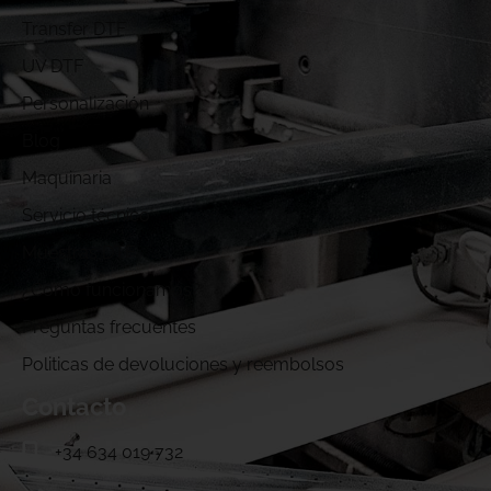
Transfer DTF
UV DTF
Personalización
Blog
Maquinaria
Servicio técnico
Muestras DTF
¿Cómo funcionamos?
Preguntas frecuentes
Politicas de devoluciones y reembolsos
Contacto
+34 634 019 732