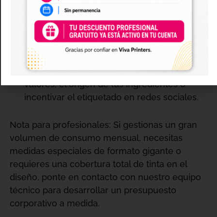
definición de trazos, perfecta para destacar
tu identidad corporativa frente al
empaquetado genérico tradicional
.
Potencial publicitario:
Aprovecha la
superficie de la tapa para comunicar tus
valores, el origen de tus ingredientes o
incentivar el etiquetado en redes sociales
.
Nota para profesionales: Si gestionas un gran
volumen de consumo mensual, necesitas
medidas especiales de formato gigante o
requieres una cobertura total de tinta en el
diseño, ponte en contacto con nuestro equipo
técnico para desarrollar un presupuesto
corporativo a medida
.