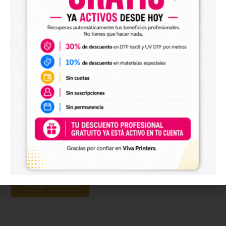
Amortecedor Epson I3200
12,99
€
+ IVA
Comprar ahora