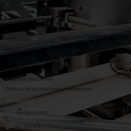
UV DTF
Personalización
Blog
Maquinaria
Servicio técnico
Muestras DTF
¿Cómo funcionamos?
Preguntas frecuentes
Politicas de devoluciones y reembolsos
Contacto
+34 634 019 732
910 039 973