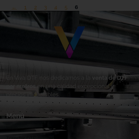
←
1
2
3
4
5
6
En Viva DTF nos dedicamos a la
venta de DTF
por metros
en una calidad excepcional y
precios inigualables.
Menú
Inicio
Transfer DTF