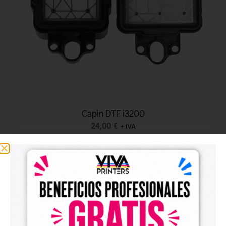
Capin DTF i3200
24,00
€
+ IVA
Comprar ahora