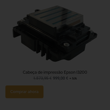
Cabeça de impressão Epson I3200
1.573,95
€
999,00
€
+ IVA
Comprar ahora