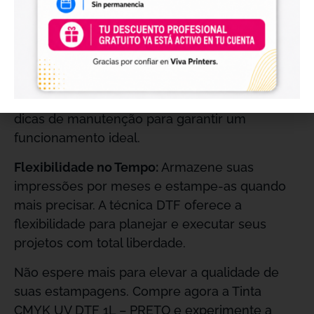
como prolongar a vida útil de seus produtos.
Manutenção Simples:
Para manter sua
impressora DTF UV em perfeito estado, realize
impressões regularmente para evitar
obstruções nos cabeçotes. Consulte nossas
dicas de manutenção para garantir um
funcionamento ideal.
Flexibilidade no Tempo:
Armazene suas
impressões por meses e estampe-as quando
mais precisar. A técnica DTF oferece a
flexibilidade para planejar e executar seus
projetos com total liberdade.
Não espere mais para elevar a qualidade de
suas estampagens. Compre agora a Tinta
CMYK UV DTF 1L – PRETO e experimente a