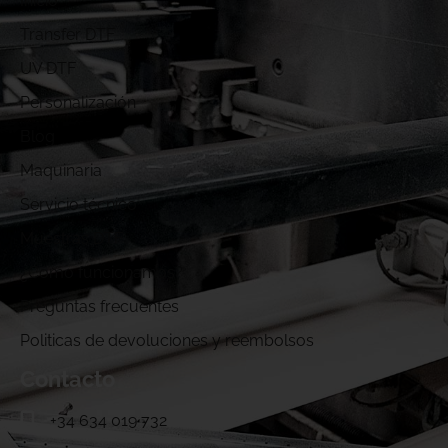
Inicio
Transfer DTF
UV DTF
Personalización
Blog
Maquinaria
Servicio técnico
Muestras DTF
¿Cómo funcionamos?
Preguntas frecuentes
Politicas de devoluciones y reembolsos
Contacto
+34 634 019 732