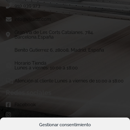
910 039 973
info@vivadtf.com
Gran Vía de Les Corts Catalanes, 784.
Barcelona,España
Benito Gutierrez 6, 28008, Madrid, España
Horario Tienda
Lunes a viernes: 10:00 a 18:00
Atención al cliente Lunes a viernes de 10:00 a 18:00
Redes sociales
Facebook
Instagram
Gestionar consentimiento
TikTok