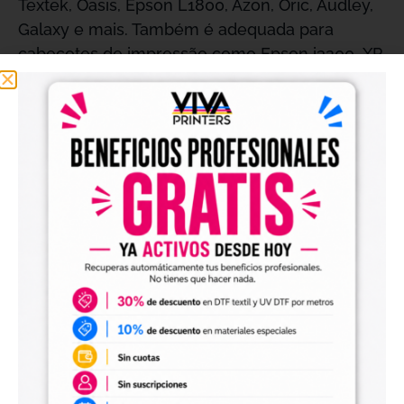
Textek, Oasis, Epson L1800, Azon, Oric, Audley,
Galaxy e mais. Também é adequada para
cabeçotes de impressão como Epson i3200, XP
600 e L1800.
Fixação Impecável:
Siga nossas
recomendações de fixação para obter
resultados impressionantes. Aprenda a fixar
corretamente para garantir que suas
estampagens sejam duradouras e brilhantes.
Flexibilidade e Durabilidade:
Sendo uma tinta
à base de água, é menos agressiva para os
equipamentos de impressão e oferece uma
flexibilidade superior. Isso evita que os designs
se quebrem ao esticar, o que é essencial para
aplicações em tecidos.
Descubra mais sobre
como manter a qualidade em suas impressões e