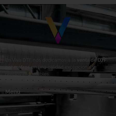
En Viva DTF nos dedicamos a la
venta de DTF
por metros
en una calidad excepcional y
precios inigualables.
Menú
Inicio
Transfer DTF