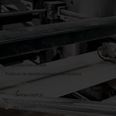
UV DTF
Personalización
Blog
Maquinaria
Servicio técnico
Muestras DTF
¿Cómo funcionamos?
Preguntas frecuentes
Politicas de devoluciones y reembolsos
Contacto
+34 634 019 732
910 039 973