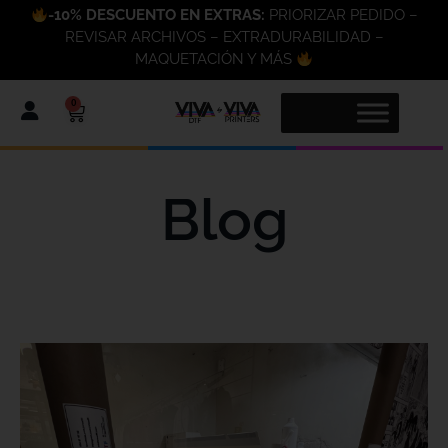
-10% DESCUENTO EN EXTRAS:
PRIORIZAR PEDIDO –
REVISAR ARCHIVOS – EXTRADURABILIDAD –
MAQUETACIÓN Y MÁS
0
Blog