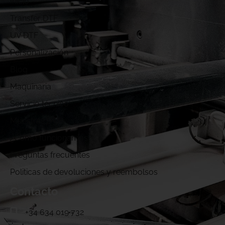
Inicio
Transfer DTF
UV DTF
Personalización
Blog
Maquinaria
Servicio técnico
Muestras DTF
¿Cómo funcionamos?
Preguntas frecuentes
Politicas de devoluciones y reembolsos
Contacto
+34 634 019 732