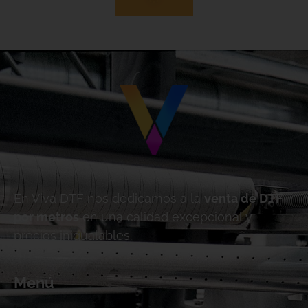
En Viva DTF nos dedicamos a la
venta de DTF
por metros
en una calidad excepcional y
precios inigualables.
Menú