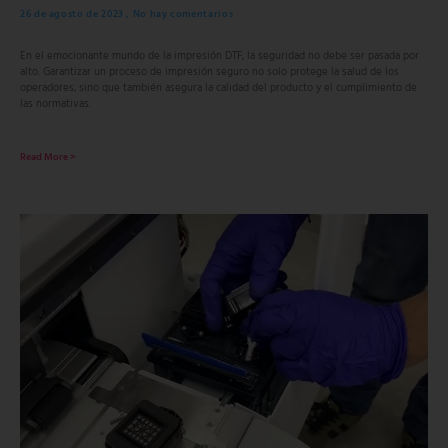
26 de agosto de 2023
No hay comentarios
En el emocionante mundo de la impresión DTF, la seguridad no debe ser pasada por
alto. Garantizar un proceso de impresión seguro no solo protege la salud de los
operadores, sino que también asegura la calidad del producto y el cumplimiento de
las normativas.
Read More >