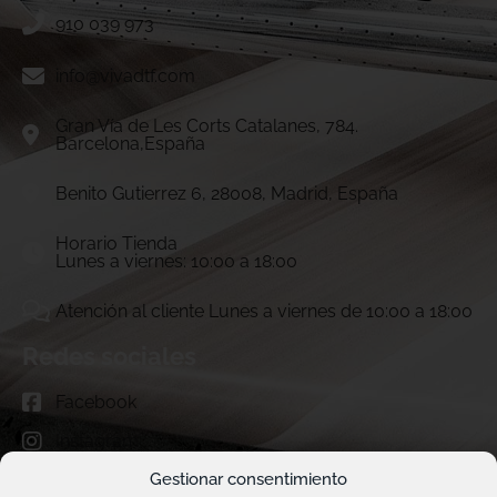
910 039 973
info@vivadtf.com
Gran Vía de Les Corts Catalanes, 784.
Barcelona,España
Benito Gutierrez 6, 28008, Madrid, España
Horario Tienda
Lunes a viernes: 10:00 a 18:00
Atención al cliente Lunes a viernes de 10:00 a 18:00
Redes sociales
Facebook
Instagram
Gestionar consentimiento
TikTok