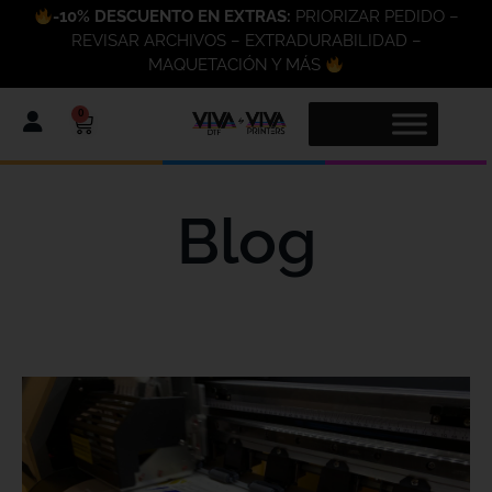
-10% DESCUENTO EN EXTRAS:
PRIORIZAR PEDIDO –
REVISAR ARCHIVOS – EXTRADURABILIDAD –
MAQUETACIÓN Y MÁS
0
Blog