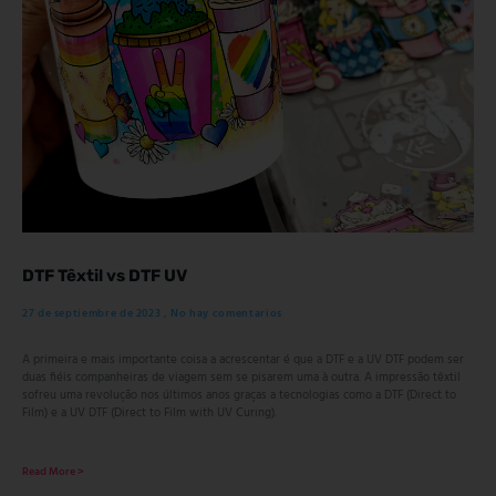
DTF Têxtil vs DTF UV
27 de septiembre de 2023
No hay comentarios
A primeira e mais importante coisa a acrescentar é que a DTF e a UV DTF podem ser
duas fiéis companheiras de viagem sem se pisarem uma à outra. A impressão têxtil
sofreu uma revolução nos últimos anos graças a tecnologias como a DTF (Direct to
Film) e a UV DTF (Direct to Film with UV Curing).
Read More >