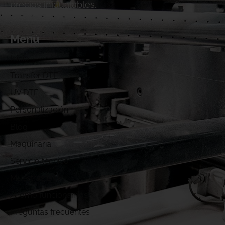
precios inigualables.
Menú
Inicio
Transfer DTF
UV DTF
Personalización
Blog
Maquinaria
Servicio técnico
Muestras DTF
¿Cómo funcionamos?
Preguntas frecuentes