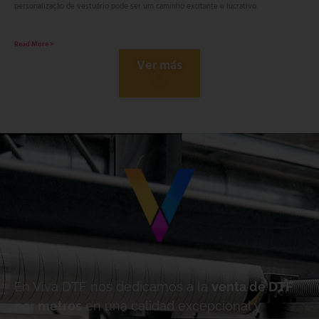
personalização de vestuário pode ser um caminho excitante e lucrativo.
Read More >
Ver más
En Viva DTF nos dedicamos a la
venta de DTF
por metros
en una calidad excepcional y