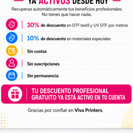
jas de la impresión en DTF textil
Onde cari
viembre de 2023
No hay comentarios
11 de noviembre d
cenario, el Transfer DTF textil se ha convertido en una de las
A impressão UV DTF
avoritas de los diseñadores, las marcas y los consumidores, por lo
quase ilimitado em
es busquen imprimir este tipo de productos por metros, pueden
mais pormenorizada
el servicio de Viva DTF
técnica emergente po