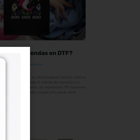
uran las prendas en DTF?
e 2023
No hay comentarios
s impresiones DTF se ve influenciada por factores como la
 usado, la tinta empleada, el método de impresión y el
de la prenda. Comúnmente, las impresiones DTF mantienen
és de más de 50 lavados, aunque esto puede variar
ncias mencionadas.