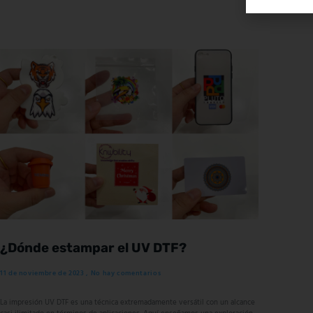
Read More
¿Dónde estampar el UV DTF?
11 de noviembre de 2023
No hay comentarios
La impresión UV DTF es una técnica extremadamente versátil con un alcance