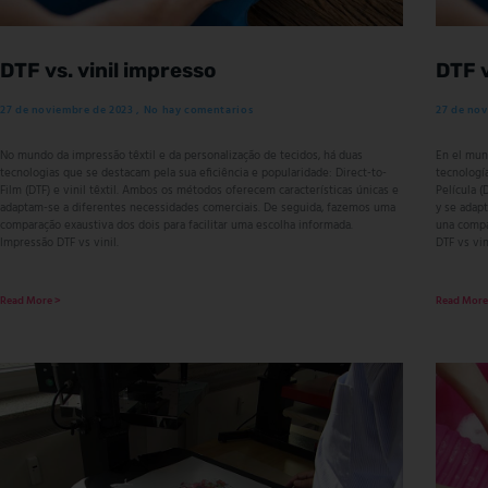
DTF vs. vinil impresso
DTF v
27 de noviembre de 2023
No hay comentarios
27 de no
No mundo da impressão têxtil e da personalização de tecidos, há duas
En el mund
tecnologias que se destacam pela sua eficiência e popularidade: Direct-to-
tecnología
Film (DTF) e vinil têxtil. Ambos os métodos oferecem características únicas e
Película (
adaptam-se a diferentes necessidades comerciais. De seguida, fazemos uma
y se adap
comparação exaustiva dos dois para facilitar uma escolha informada.
una compa
Impressão DTF vs vinil.
DTF vs vin
Read More >
Read More