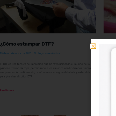
¿Cómo estampar DTF?
Quan
vest
19 de noviembre de 2023
No hay comentarios
18 de no
El DTF es una técnica de impresión que ha revolucionado el mundo de la
personalización de ropa, permitiendo a los usuarios añadir diseños únicos a
A durabil
sus prendas. A continuación, te ofrecemos una guía detallada y extendida
qualidade 
para planchar diseños DTF
cuidados 
DTF mantê
variar co
Read More >
Read More