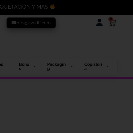
MAQUETACIÓN Y MÁS
0
info@vivadtf.com
os
Bono
Packagin
Copisterí
s
g
a