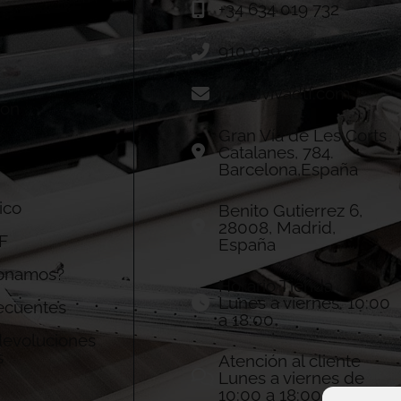
+34 634 019 732
910 039 973
info@vivadtf.com
ión
Gran Vía de Les Corts
Catalanes, 784.
Barcelona,España
ico
Benito Gutierrez 6,
28008, Madrid,
F
España
onamos?
Horario Tienda
Lunes a viernes: 10:00
ecuentes
a 18:00
 devoluciones
s
Atención al cliente
Lunes a viernes de
10:00 a 18:00