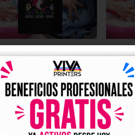
to tempo é que as peças de
¿Cuánto d
uário duram no DTF?
18 de noviembre d
viembre de 2023
No hay comentarios
La durabilidad de la
calidad del material
idade das estampagens DTF é influenciada por factores como a
cuidado posterior 
do material utilizado, a tinta utilizada, o método de impressão e os
su integridad despu
posteriores com a peça de vestuário. Normalmente, as estampagens
según las circunsta
m a sua integridade após mais de 50 lavagens, embora isto possa
nsoante as circunstâncias mencionadas.
Read More >
 >