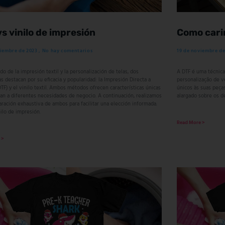
s vinilo de impresión
Como cari
viembre de 2023
No hay comentarios
19 de noviembre d
o de la impresión textil y la personalización de telas, dos
A DTF é uma técnic
s destacan por su eficacia y popularidad: la Impresión Directa a
personalização de v
DTF) y el vinilo textil. Ambos métodos ofrecen características únicas
únicos às suas peça
tan a diferentes necesidades de negocio. A continuación, realizamos
alargado sobre os 
ración exhaustiva de ambos para facilitar una elección informada.
ilo de impresión.
Read More >
 >