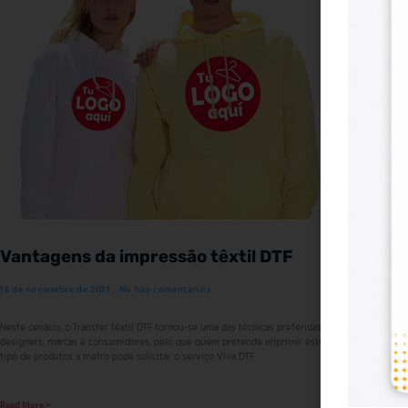
Vantagens da impressão têxtil DTF
Venta
16 de noviembre de 2023
No hay comentarios
16 de no
Neste cenário, o Transfer têxtil DTF tornou-se uma das técnicas preferidas de
En este es
designers, marcas e consumidores, pelo que quem pretende imprimir este
técnicas f
tipo de produtos a metro pode solicitar o serviço Viva DTF.
que quien
solicitar 
Read More >