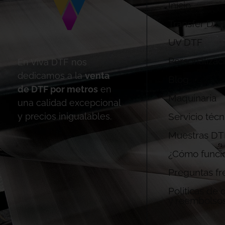
Inicio
Transfer DTF
UV DTF
Personalizac
En Viva DTF nos
dedicamos a la
venta
Blog
de DTF por metros
en
Maquinaria
una calidad excepcional
Servicio técn
y precios inigualables.
Muestras DT
¿Cómo funci
Preguntas fr
Politicas de
y reembolso