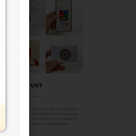
mbar a DTF UV?
e 2023
No hay comentarios
 é uma técnica extremamente versátil com um âmbito
 termos de aplicações. Aqui mostramos uma exploração
 de algumas das áreas em que esta nova e espantosa
de ser utilizada na indústria da personalização.