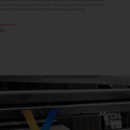
casi ilimitado en términos de aplicaciones. Aquí enseñamos una exploración
más detallada de algunas de las áreas donde se puede utilizar esta increíble
nueva técnica emergente en la industria de la personalización
Read More >
Menú