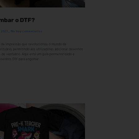
mbar o DTF?
e 2023
No hay comentarios
a de impressão que revolucionou o mundo da
estuário, permitindo aos utilizadores adicionar desenhos
s de vestuário. Aqui está um guia pormenorizado e
desenhos DTF para engomar.