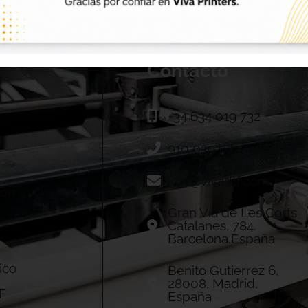
Contacto
+34 634 019 732
910 039 973
info@vivadtf.com
ión
Gran Vía de Les Corts
Catalanes, 784.
Barcelona,España
ico
Benito Gutierrez 6,
28008, Madrid,
F
España