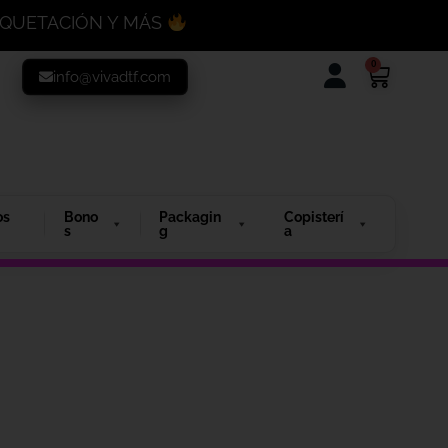
MAQUETACIÓN Y MÁS
0
info@vivadtf.com
os
Bono
Packagin
Copisterí
s
g
a