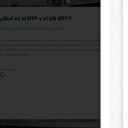
¿Qué es el DTF y el UV DTF?
O qu
24 de febrero de 2024
No hay comentarios
24 de feb
En el mundo de la impresión, la innovación es clave, y Vivadtf.com se destaca
No mundo 
como líder ofreciendo tecnologías revolucionarias como el DTF y el UV DTF.
como líde
En este extenso artículo, exploraremos a fondo estas técnicas de impresión
Neste ext
de última generación
impressão
Read More >
Read More