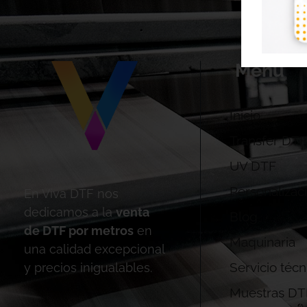
Menú
Inicio
Transfer DTF
UV DTF
Personalizac
En Viva DTF nos
dedicamos a la
venta
Blog
de DTF por metros
en
Maquinaria
una calidad excepcional
Servicio técn
y precios inigualables.
Muestras DT