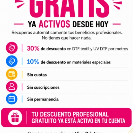
e é DTF e UV DTF?
rero de 2024
No hay comentarios
da impressão, a inovação é fundamental e Vivadtf.com se destaca
r, oferecendo tecnologias revolucionárias como DTF e UV DTF.
enso artigo, exploraremos minuciosamente essas técnicas de
 de ponta.
 >