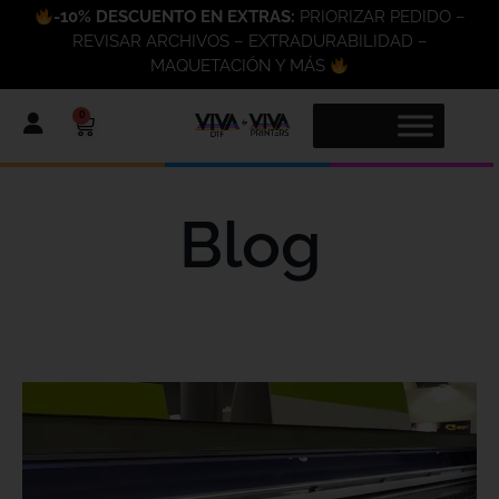
-10% DESCUENTO EN EXTRAS:
PRIORIZAR PEDIDO –
REVISAR ARCHIVOS – EXTRADURABILIDAD –
MAQUETACIÓN Y MÁS
0
Blog