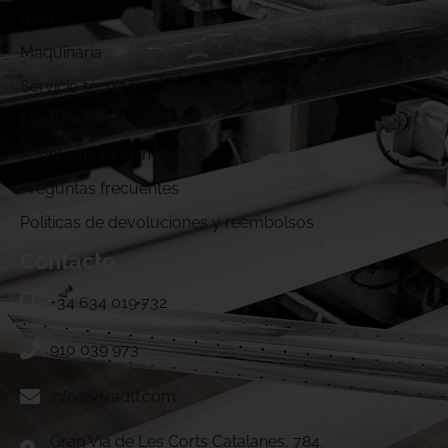
Blog
Maquinaria
Servicio técnico
Muestras DTF
¿Cómo funcionamos?
Preguntas frecuentes
Politicas de devoluciones y reembolsos
Contacto
+34 634 019 732
910 039 973
info@vivadtf.com
Gran Vía de Les Corts Catalanes, 784.