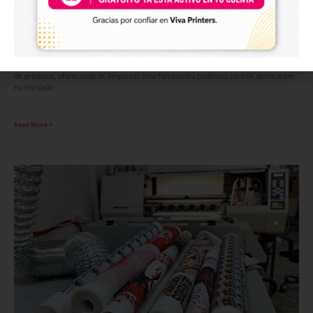
Impressão Têxtil DTF: Inovando o Seu Negócio
9 de julio de 2024
No hay comentarios
A tecnologia de impressão têxtil DTF (Direct to Film) revolucionou a personalização
de produtos, oferecendo às empresas uma ferramenta poderosa para se destacarem
no mercado.
Read More >