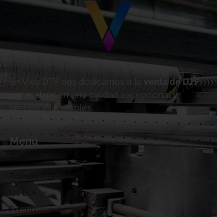
En Viva DTF nos dedicamos a la
venta de DTF
por metros
en una calidad excepcional y
precios inigualables.
Menú
Inicio
Transfer DTF
UV DTF
Personalización