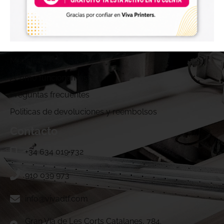
Blog
Maquinaria
Servicio técnico
Muestras DTF
¿Cómo funcionamos?
Preguntas frecuentes
Politicas de devoluciones y reembolsos
Contacto
+34 634 019 732
910 039 973
info@vivadtf.com
Gran Vía de Les Corts Catalanes, 784.