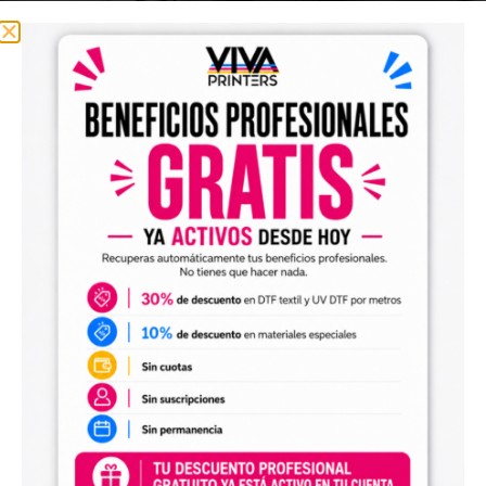
En Viva DTF nos dedicamos a la
venta de DTF
por metros
en una calidad excepcional y
precios inigualables.
Menú
Inicio
Transfer DTF
UV DTF
Personalización