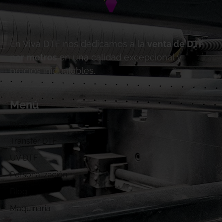
En Viva DTF nos dedicamos a la
venta de DTF
por metros
en una calidad excepcional y
precios inigualables.
Menú
Inicio
Transfer DTF
UV DTF
Personalización
Blog
Maquinaria