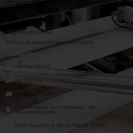
Servicio técnico
Muestras DTF
¿Cómo funcionamos?
Preguntas frecuentes
Politicas de devoluciones y reembolsos
Contacto
+34 634 019 732
910 039 973
info@vivadtf.com
Gran Vía de Les Corts Catalanes, 784.
Barcelona,España
Benito Gutierrez 6, 28008, Madrid, España