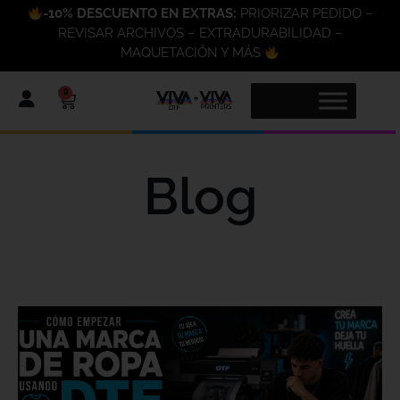
-10% DESCUENTO EN EXTRAS:
PRIORIZAR PEDIDO –
REVISAR ARCHIVOS – EXTRADURABILIDAD –
MAQUETACIÓN Y MÁS
0
Blog