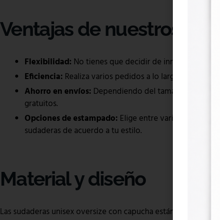
Ventajas de nuestros bon
Flexibilidad:
No tienes que decidir de inmediato cómo
Eficiencia:
Realiza varios pedidos a lo largo del tiemp
Ahorro en envíos:
Dependiendo del tamaño de tu bono
gratuitos.
Opciones de estampado:
Elige entre varias opciones
sudaderas de acuerdo a tu estilo.
Material y diseño
Las sudaderas unisex oversize con capucha están diseñadas pa