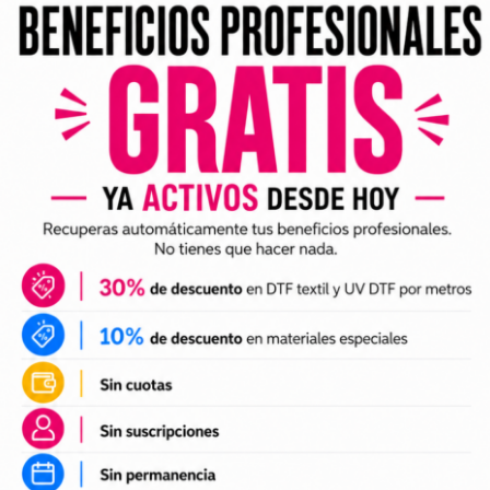
os
 y cuándo personalizar todas tus sudaderas.
o sin preocuparte por fechas de caducidad.
, puedes disfrutar de varios envíos
 de estampado para personalizar tus
ra ofrecer la mejor relación calidad-precio