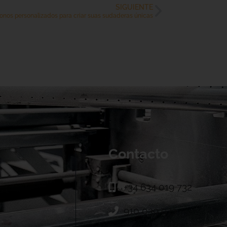
SIGUIENTE
onos personalizados para criar suas sudaderas únicas
Contacto
+34 634 019 732
910 039 973