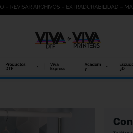
DO – REVISAR ARCHIVOS – EXTRADURABILIDAD – 
Productos
Viva
Academ
Escud
DTF
Express
y
3D
Con