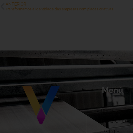
ANTERIOR
Transformamos a identidade das empresas com placas criativas
B
Menú
Inicio
Transfer DTF
UV DTF