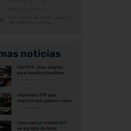
:
+34 634 019 732
info@vivadtf.com
Gran vía de les Corts Catalans
n:
784 08013 Barcelona
imas noticias
Film DTF: cómo elegirlo
para transfers duraderos
9 de agosto de 2026
Impresoras DTF para
negocios que quieren crecer
7 de agosto de 2026
Cómo aplicar transfer DTF
en algodón sin fallos