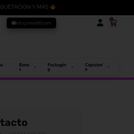
MAQUETACIÓN Y MÁS
0
info@vivadtf.com
os
Bono
Packagin
Copisterí
s
g
a
tacto