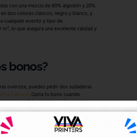
cadas con una mezcla de 80% algodón y 20%
en dos colores clásicos, negro y blanco, y
ra cualquier evento y tipo de
 m², lo que asegura una excelente calidad y
s bonos?
ras oversize, puedes pedir dos sudaderas
. Gasta tu bono cuando
Viva Laboral
s ni presiones. Además, dependiendo del
os. Al canjear tu bono, puedes elegir entre
rontal, pequeño trasero, grande trasero,