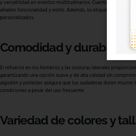
y versatilidad en eventos multitudinarios. Cuentan con un cap
añaden funcionalidad y estilo. Además, su etiqueta removible f
personalizados.
Comodidad y durabilidad
El refuerzo en los hombros y las costuras laterales proporcion
garantizando una opción suave y de alta calidad sin comprom
algodón y poliéster asegura que tus sudaderas duren mucho
condiciones a pesar del uso frecuente.
Variedad de colores y tal