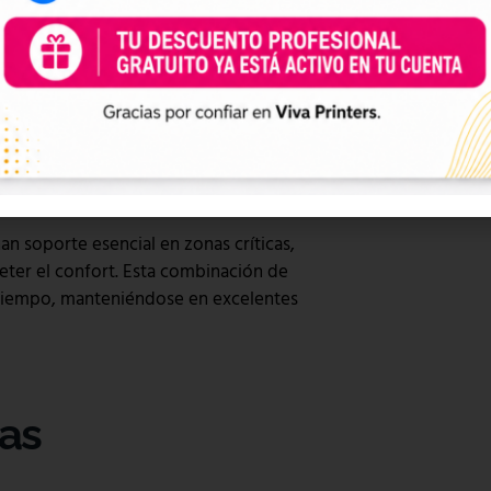
uz ajustable y un bolsillo delantero que
acilita la aplicación de marcas o diseños
an soporte esencial en zonas críticas,
eter el confort. Esta combinación de
 tiempo, manteniéndose en excelentes
las