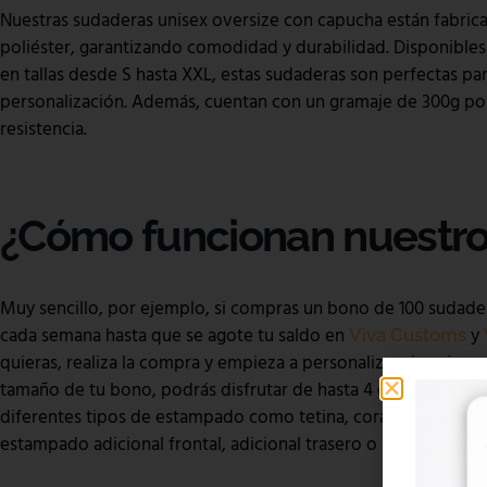
Nuestras sudaderas unisex oversize con capucha están fabri
poliéster, garantizando comodidad y durabilidad. Disponibles 
en tallas desde S hasta XXL, estas sudaderas son perfectas pa
personalización. Además, cuentan con un gramaje de 300g por
resistencia.
¿Cómo funcionan nuestro
Muy sencillo, por ejemplo, si compras un bono de 100 sudade
cada semana hasta que se agote tu saldo en
y
Viva Customs
quieras, realiza la compra y empieza a personalizar sin prisa
tamaño de tu bono, podrás disfrutar de hasta 4 envíos gratuit
diferentes tipos de estampado como tetina, corazón, grande f
estampado adicional frontal, adicional trasero o en mangas.