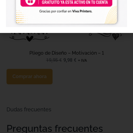
Pliego de Diseño – Motivación – 1
19,95
€
9,98
€
+ IVA
Comprar ahora
Dudas frecuentes
Preguntas frecuentes