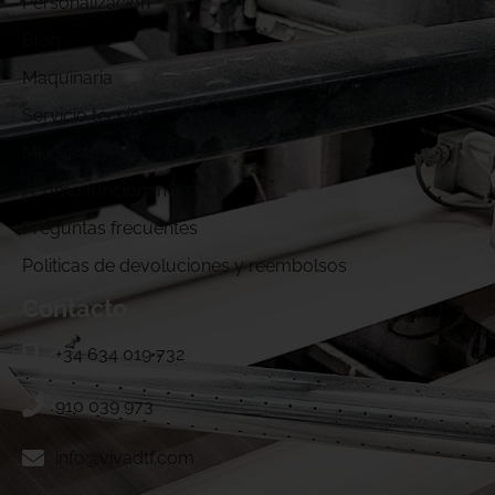
Personalización
Blog
Maquinaria
Servicio técnico
Muestras DTF
¿Cómo funcionamos?
Preguntas frecuentes
Politicas de devoluciones y reembolsos
Contacto
+34 634 019 732
910 039 973
info@vivadtf.com