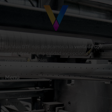
En Viva DTF nos dedicamos a la
venta de DTF
por metros
en una calidad excepcional y
precios inigualables.
Menú
Inicio
Transfer DTF
UV DTF