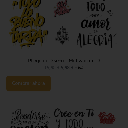
Pliego de Diseño – Motivación – 3
19,95
€
9,98
€
+ IVA
Comprar ahora