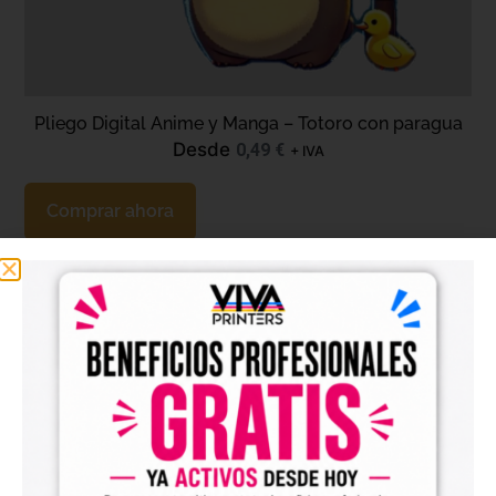
Pliego Digital Anime y Manga – Totoro con paragua
Desde
0,49
€
+ IVA
Comprar ahora
←
1
2
Dudas frecuentes
Preguntas frecuentes
sobre impresión DTF, UV