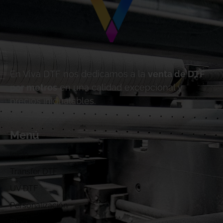
En Viva DTF nos dedicamos a la
venta de DTF
por metros
en una calidad excepcional y
precios inigualables.
Menú
Inicio
Transfer DTF
UV DTF
Personalización
Blog