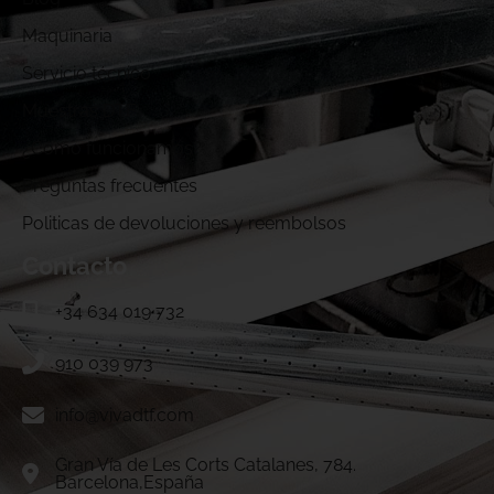
Maquinaria
Servicio técnico
Muestras DTF
¿Cómo funcionamos?
Preguntas frecuentes
Politicas de devoluciones y reembolsos
Contacto
+34 634 019 732
910 039 973
info@vivadtf.com
Gran Vía de Les Corts Catalanes, 784.
Barcelona,España