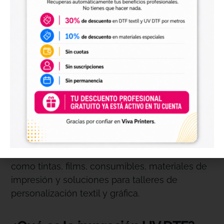
DTF y consumibles
Resolvemos las dudas más habituales antes
de comprar productos de impresión DTF, UV
DTF, tintas, films y consumibles profesionales.
¿Qué productos puedo comprar
en Viva DTF?
En Viva DTF puedes comprar productos
relacionados con la impresión DTF y UV DTF,
como tintas, films, consumibles, materiales de
impresión y soluciones para talleres de
personalización textil y gráfica.