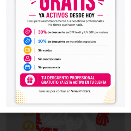
Pliego Anime y Manga – Totoro
Desde
1,40
€
+ IVA
Comprar ahora