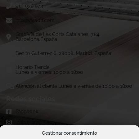
910 039 973
info@vivadtf.com
Gran Vía de Les Corts Catalanes, 784.
Barcelona,España
Benito Gutierrez 6, 28008, Madrid, España
Horario Tienda
Lunes a viernes: 10:00 a 18:00
Atención al cliente Lunes a viernes de 10:00 a 18:00
Redes sociales
Facebook
Instagram
TikTok
Gestionar consentimiento