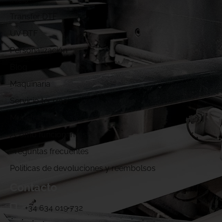
Transfer DTF
UV DTF
Personalización
Blog
Maquinaria
Servicio técnico
Muestras DTF
¿Cómo funcionamos?
Preguntas frecuentes
Politicas de devoluciones y reembolsos
Contacto
+34 634 019 732