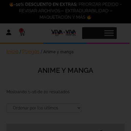
-10% DESCUENTO EN EXTRAS:
PRIORIZAR PEDIDO –
REVISAR ARCHIVOS – EXTRADURABILIDAD –
MAQUETACIÓN Y MÁS
0
Inicio
Pliegos
/
/ Anime y manga
ANIME Y MANGA
Mostrando 1–16 de 20 resultados