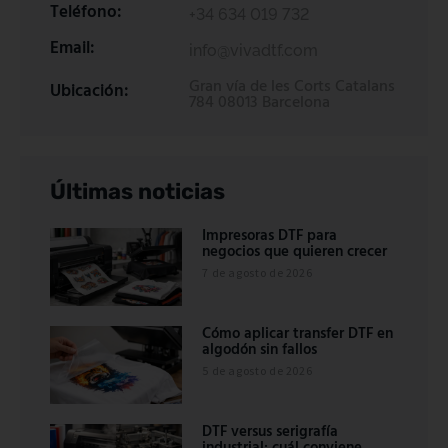
Teléfono:
+34 634 019 732
Email:
info@vivadtf.com
Gran vía de les Corts Catalans
Ubicación:
784 08013 Barcelona
Últimas noticias
Impresoras DTF para
negocios que quieren crecer
7 de agosto de 2026
Cómo aplicar transfer DTF en
algodón sin fallos
5 de agosto de 2026
DTF versus serigrafía