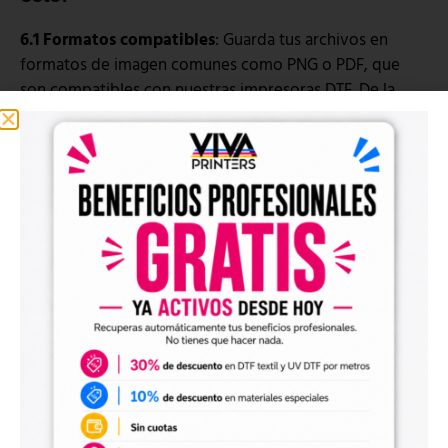
6.1 Formatos compatibles
: Guarda tus archivos en
formatos de imagen comunes como PNG o PDF, que
son compatibles con nuestras impresoras DTF. De la
misma forma también se pueden usar los .AI, .PSD y
archivos de corel.
6.2 Ajustes de color
: Configura y documenta los
perfiles de color y las configuraciones específicas de tu
impresora DTF para garantizar una reproducción
precisa.