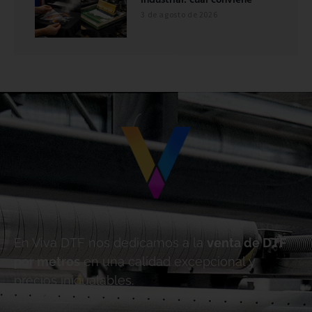
industrial: cuál conviene
3 de agosto de 2026
En Viva DTF nos dedicamos a la
venta de DTF
por metros
en una calidad excepcional y
precios inigualables.