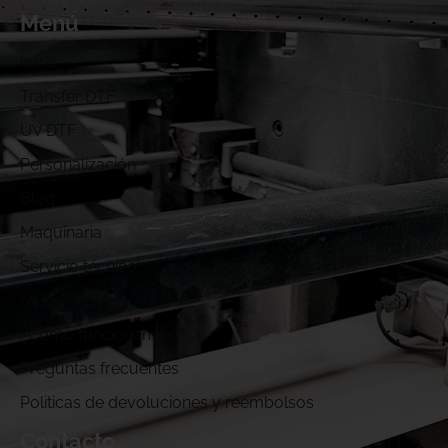
Menú
Inicio
Transfer DTF
UV DTF
Personalización
Blog
Maquinaria
Servicio técnico
Muestras DTF
¿Cómo funcionamos?
Preguntas frecuentes
Politicas de devoluciones y reembolsos
Contacto