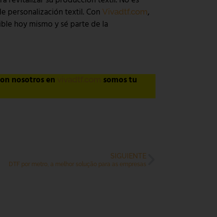
revitalizar su producción textil. No es
e personalización textil. Con
,
Vivadtf.com
ible hoy mismo y sé parte de la
on nosotros en
somos tu
vivadtf.com
SIGUIENTE
DTF por metro, a melhor solução para as empresas