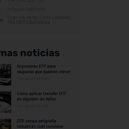
:
+34 634 019 732
info@vivadtf.com
Gran vía de les Corts Catalans
n:
784 08013 Barcelona
imas noticias
Impresoras DTF para
negocios que quieren crecer
7 de agosto de 2026
Cómo aplicar transfer DTF
en algodón sin fallos
5 de agosto de 2026
DTF versus serigrafía
industrial: cuál conviene