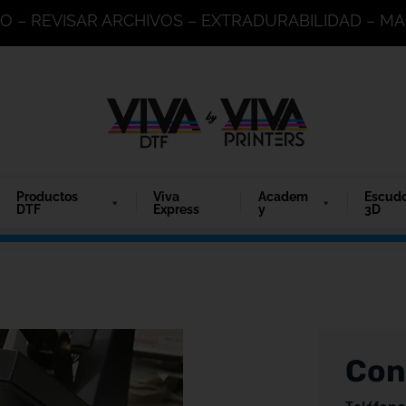
DO – REVISAR ARCHIVOS – EXTRADURABILIDAD – 
Productos
Viva
Academ
Escud
DTF
Express
y
3D
Con