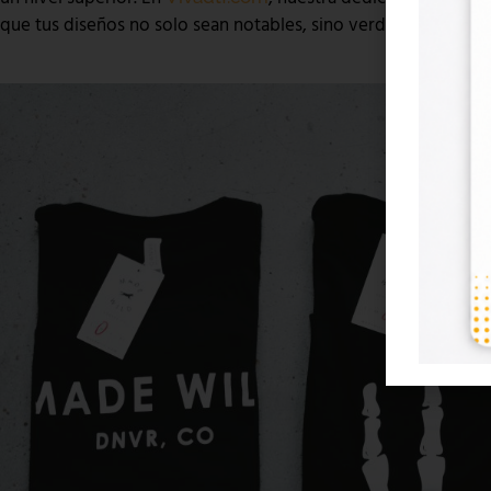
que tus diseños no solo sean notables, sino verdaderamente i