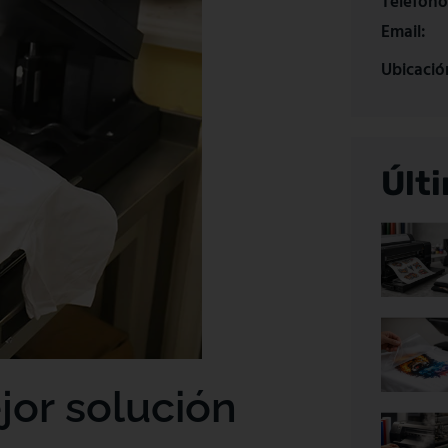
Teléfono
Email:
Ubicació
Últ
jor solución