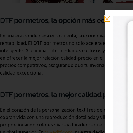
DTF por metros, la opción más económica
En una era donde cada euro cuenta, la economía se convierte 
rentabilidad. El
DTF
por metros no solo acelera el proceso, 
inteligente. Al eliminar intermediarios costosos y optimizar 
en ofrecer la mejor relación calidad-precio en el mercado tex
precios competitivos, asegurando que tu inversión se traduzc
calidad excepcional.
DTF por metros, la mejor calidad para tus 
En el corazón de la personalización textil reside el arte del di
cobran vida con una reproducción detallada y vibrante. Cada 
proporcionando colores vivos y duraderos que no solo embell
un nivel superior. En
, nuestra dedicación a ofre
Vivadtf.com