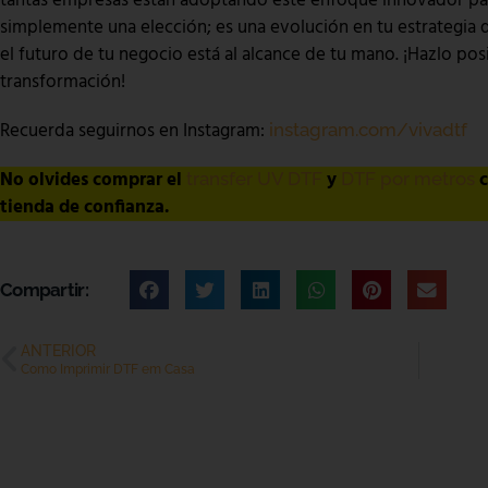
tantas empresas están adoptando este enfoque innovador para 
simplemente una elección; es una evolución en tu estrategia d
el futuro de tu negocio está al alcance de tu mano. ¡Hazlo pos
transformación!
Recuerda seguirnos en Instagram:
instagram.com/vivadtf
No olvides comprar el
y
c
transfer UV DTF
DTF por metros
tienda de confianza.
Compartir:
ANTERIOR
Como Imprimir DTF em Casa