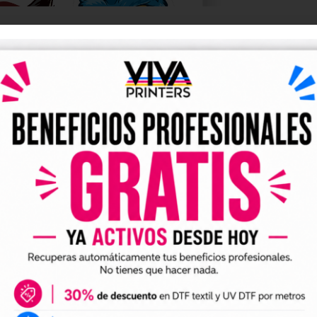
 para empresas
en una palanca estratégica para potenciar la
sino que también es económicamente
la cadena de producción,
lidera
Vivadtf.com
til español. Nos enorgullece ser pioneros en
a en productos de personalización textil de
diseños
seño. Con el
DTF
por metros, tus creaciones
matiz se captura con precisión,
ecen tus productos, sino que los elevan a
cer la mejor calidad de impresión asegura