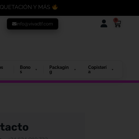
MAQUETACIÓN Y MÁS
0
info@vivadtf.com
os
Bono
Packagin
Copisterí
s
g
a
tacto