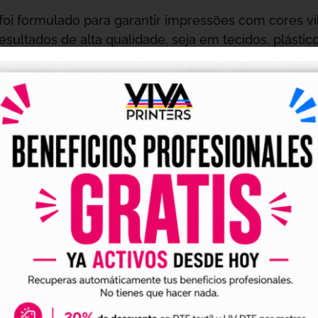
 foi formulado para garantir impressões com cores vi
esultados de alta qualidade, seja em tecidos, plásti
e a
até a criação de materiais 
personalização de roupas
cia
O Vale DTF de 10 Metros foi desenvolvido para supor
bilidade assegura que as impressões mantenham sua
fundamental para garantir a longevidade dos produto
Inventário
s ao seu tamanho reduzido, este vale é fácil de arm