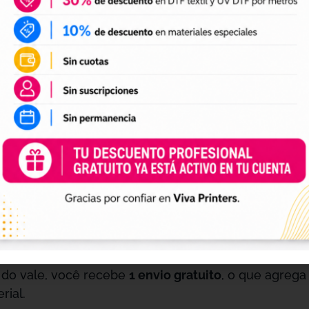
eficiente, evitando o acúmulo de grandes volumes d
pacto ajuda a reduzir custos operacionais e minimi
Uma das maiores vantagens do Vale DTF de 10 Metros 
 de material conforme a necessidade, sem se preoc
emanda dos seus projetos, otimizando o uso do mate
 do vale, você recebe
1 envio gratuito
, o que agrega
rial.