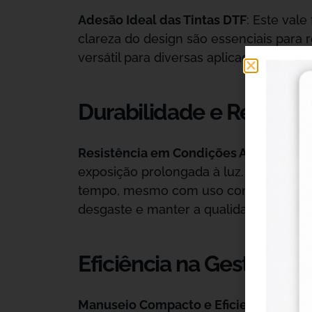
Adesão Ideal das Tintas DTF
: Este vale
clareza do design são essenciais para r
versátil para diversas aplicações, desd
Durabilidade e Resistên
Resistência em Condições Adversas
: 
exposição prolongada à luz. Essa dura
tempo, mesmo com uso contínuo. Isso é 
desgaste e manter a qualidade visual.
Eficiência na Gestão de 
Manuseio Compacto e Eficiente
: Graça