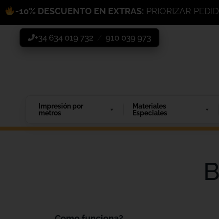
-10% DESCUENTO EN EXTRAS:
PRIORIZAR PEDI
+34 634 019 732
910 039 973
/
Impresión por
Materiales
metros
Especiales
B
Como funciona?