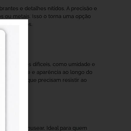
brantes e detalhes nítidos. A precisão e
cos ou metais. Isso o torna uma opção
publicitários.
tar ambientes difíceis, como umidade e
 integridade e aparência ao longo do
s finais, que precisam resistir ao
azenar e manusear. Ideal para quem