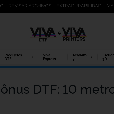
DO – REVISAR ARCHIVOS – EXTRADURABILIDAD – 
Productos
Viva
Academ
Escud
DTF
Express
y
3D
ônus DTF: 10 metr