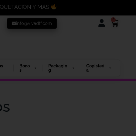
MAQUETACIÓN Y MÁS
0
info@vivadtf.com
os
Bono
Packagin
Copisterí
s
g
a
os