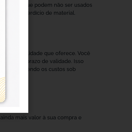
e material que podem não ser usados
zar o desperdício de material.
é a flexibilidade que oferece. Você
upar com prazo de validade. Isso
rial e mantendo os custos sob
 ainda mais valor à sua compra e