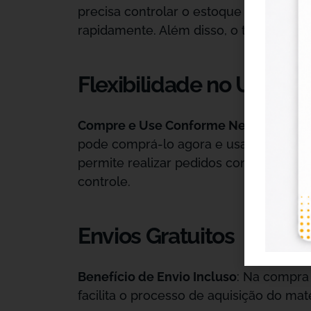
precisa controlar o estoque de forma 
rapidamente. Além disso, o tamanho com
Flexibilidade no Uso
Compre e Use Conforme Necessário
: 
pode comprá-lo agora e usar os metros
permite realizar pedidos conforme a d
controle.
Envios Gratuitos
Benefício de Envio Incluso
: Na compra
facilita o processo de aquisição do mate