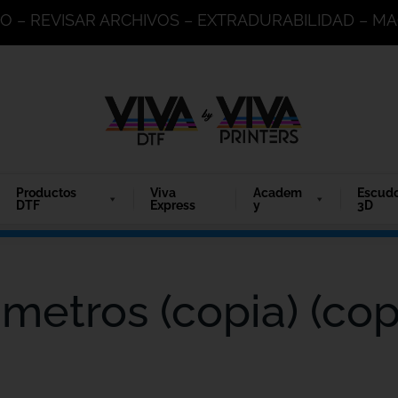
DO – REVISAR ARCHIVOS – EXTRADURABILIDAD – 
Productos
Viva
Academ
Escud
DTF
Express
y
3D
metros (copia) (copi