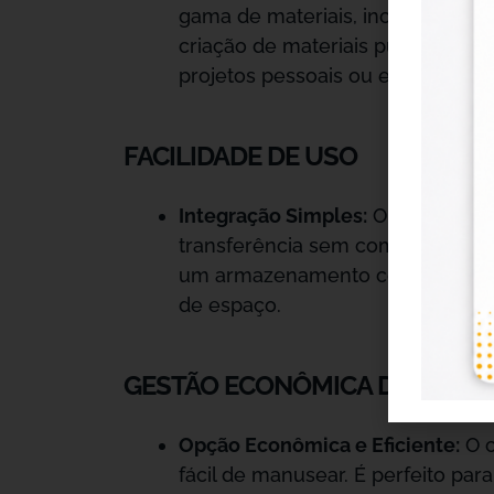
gama de materiais, incluindo têxt
criação de materiais publicitário
projetos pessoais ou em uma pro
FACILIDADE DE USO
Integração Simples:
O material s
transferência sem complicações.
um armazenamento compacto. O q
de espaço.
GESTÃO ECONÔMICA DO MATE
Opção Econômica e Eficiente:
O c
fácil de manusear. É perfeito pa