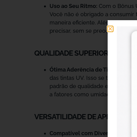
Uso ao Seu Ritmo:
Com o Bônus UV
Você não é obrigado a consumir t
maneira eficiente. Além disso, e
precisar, sem se preocupar com d
QUALIDADE SUPERIOR NA IMP
Ótima Aderência de Tintas UV:
Es
das tintas UV. Isso se traduz em 
padrão de qualidade em seus trab
a fatores como umidade, desgaste 
VERSATILIDADE DE APLICAÇÃO
Compatível com Diversos Substra