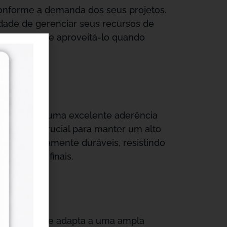
conforme a demanda dos seus projetos.
rdade de gerenciar seus recursos de
que você pode aproveitá-lo quando
ue garante uma excelente aderência
, o que é crucial para manter um alto
us são altamente duráveis, resistindo
 produtos finais.
ersátil e se adapta a uma ampla