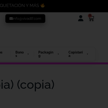
MAQUETACIÓN Y MÁS
0
info@vivadtf.com
os
Bono
Packagin
Copisterí
s
g
a
a) (copia)