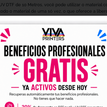
 DTF de 10 Metros, você pode utilizar o material 
odo o material de uma só vez, o que oferece a libe
ste bônus não tem data de validade, o que significa 
esperdício.
RESSÃO
te material é fabricado com uma camada especial q
cores vibrantes e detalhes nítidos em cada impressão
alhos.Além disso, as impressões feitas com este bôn
e exposição à luz, o que prolonga a vida útil de seus
tos:
O Bônus UV DTF de 10 Metros é extremamente v