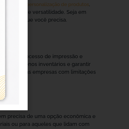
deal para a
,
personalização de produtos
 qualidade e versatilidade. Seja em
ibilidade que você precisa.
itando um processo de impressão e
ciar pequenos inventários e garantir
o e pequenas empresas com limitações
uem precisa de uma opção econômica e
riais ou para aqueles que lidam com