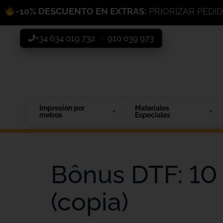
-10% DESCUENTO EN EXTRAS:
PRIORIZAR PEDI
+34 634 019 732
910 039 973
/
Impresión por
Materiales
metros
Especiales
Bônus DTF: 10 
(copia)