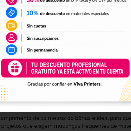
eis, plásticos e metais.Isso o torna uma ferramenta i
s e outros projetos que exigem uma impressão de alta
dução em pequena escala, este bônus oferece a flex
e integra facilmente com impressoras UV DTF, facil
Seu comprimento de 10 metros é perfeito para geren
ue é especialmente útil para oficinas de impressã
RIAL
omprimento de 10 metros do bônus é ideal para q
ra projetos que exigem mudanças frequentes de mate