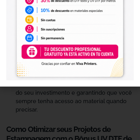
um controle eficiente sobre os custos e
maximize o rendimento de cada projeto.
FRETE GRÁTIS
Benefícios Adicionais:
Ao adquirir o Bônus
UV DTF de 10 Metros, você desfruta de 1
fretes gratuitos.Este benefício permite que
você receba o material necessário sem
custos adicionais. Melhorando a eficiência
do seu investimento e garantindo que você
sempre tenha acesso ao material quando
precisar.
Como Otimizar seus Projetos de
Estampagem com o Bônus UV DTF de