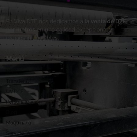
En Viva DTF nos dedicamos a la
venta de DTF
por metros
en una calidad excepcional y
precios inigualables.
Menú
Inicio
Transfer DTF
UV DTF
Personalización
Blog
Maquinaria
Servicio técnico