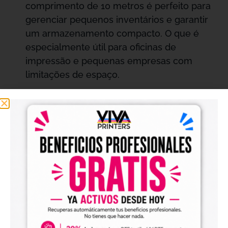
comprimento de 10 metros é perfeito para
gerenciar pequenos inventários e garantir
um armazenamento compacto. O que é
especialmente útil para oficinas de
impressão e pequenas empresas com
limitações de espaço.
GESTÃO ECONÔMICA DO MATERIAL
Opção Econômica e Eficiente:
O
comprimento de 10 metros do bônus é
ideal para quem precisa de uma opção
econômica e fácil de manusear. É perfeito
para projetos que exigem mudanças
frequentes de materiais ou para aqueles
que lidam com volumes de produção
menores. Isso permite que você mantenha