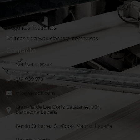
Muestras DTF
¿Cómo funcionamos?
Preguntas frecuentes
Politicas de devoluciones y reembolsos
Contacto
+34 634 019 732
910 039 973
info@vivadtf.com
Gran Vía de Les Corts Catalanes, 784.
Barcelona,España
Benito Gutierrez 6, 28008, Madrid, España