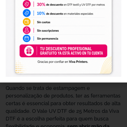
Benefício de Envio:
Ao adquirir este vale, você
recebe 3
envio totalmente gratuito
, agregando
valor à sua compra e garantindo que o material
chegue até você
sem custos adicionais
.
Como Melhorar seus Projetos de
Estampagem com o Vale UV DTF
de 25 Metros
Quando se trata de estampagem e
personalização de produtos, ter as ferramentas
certas é essencial para obter resultados de alta
qualidade. O Vale UV DTF de 25 Metros da Viva
DTF é a escolha perfeita para quem busca
flexibilidade e economia,
sem abrir mão da