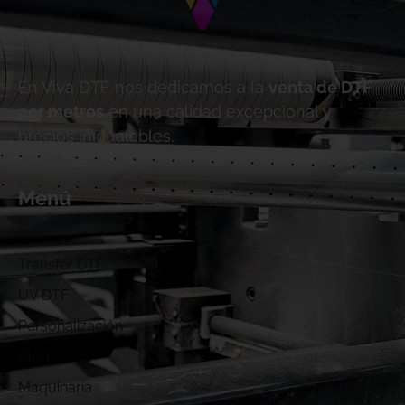
En Viva DTF nos dedicamos a la
venta de DTF
por metros
en una calidad excepcional y
precios inigualables.
Menú
Inicio
Transfer DTF
UV DTF
Personalización
Blog
Maquinaria