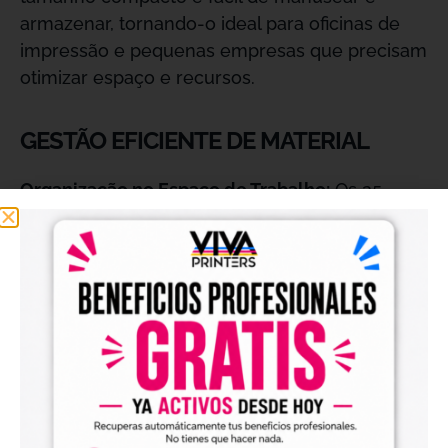
armazenar, tornando-o ideal para oficinas de
impressão e pequenas empresas que precisam
otimizar espaço e recursos.
GESTÃO EFICIENTE DE MATERIAL
Organização no Espaço de Trabalho:
Os 25
metros de comprimento são ideais para manter
o ambiente de trabalho organizado e evitar
acúmulo de material não utilizado. É uma
solução prática para quem trabalha com
volumes menores ou precisa de quantidades
controladas de material, garantindo que você
use apenas o necessário — sem desperdícios.
ENVIO GRÁTIS