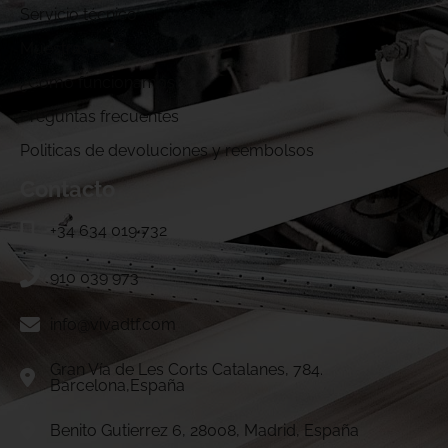
Servicio técnico
Muestras DTF
¿Cómo funcionamos?
Preguntas frecuentes
Politicas de devoluciones y reembolsos
Contacto
+34 634 019 732
910 039 973
info@vivadtf.com
Gran Vía de Les Corts Catalanes, 784.
Barcelona,España
Benito Gutierrez 6, 28008, Madrid, España