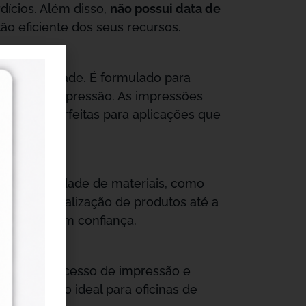
dícios. Além disso,
não possui data de
tão eficiente dos seus recursos.
em qualidade. É formulado para
s em cada impressão. As impressões
 à luz — perfeitas para aplicações que
ande variedade de materiais, como
desde personalização de produtos até a
 projeto com confiança.
tando um processo de impressão e
nar, sendo ideal para oficinas de