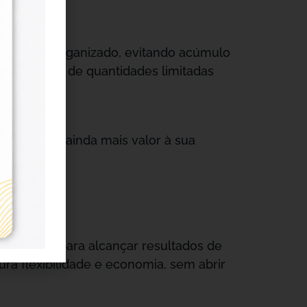
trabalho organizado, evitando acúmulo
 ou precisa de quantidades limitadas
 que agrega ainda mais valor à sua
essencial para alcançar resultados de
ra flexibilidade e economia, sem abrir