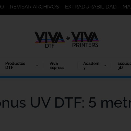
DO – REVISAR ARCHIVOS – EXTRADURABILIDAD – 
Productos
Viva
Academ
Escud
DTF
Express
y
3D
nus UV DTF: 5 met