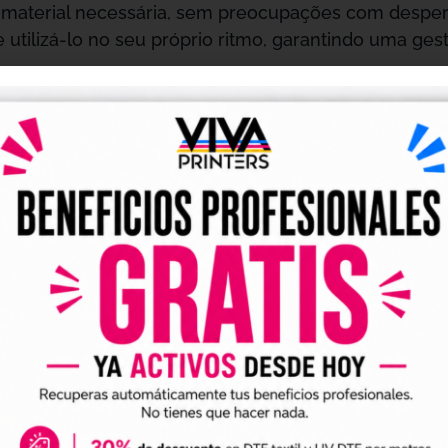
e material necessária, sem preocupações com desper
e utilizá-lo no seu próprio ritmo, garantindo uma ges
do seu tamanho compacto, este vale não economiza 
s UV, assegurando cores vibrantes e detalhes nítido
is, resistindo à umidade, ao desgaste e à exposição
 Vale UV DTF de 5 Metros é compatível com uma gr
na uma ferramenta versátil para diversas aplicações, 
a capacidade de adaptação permite enfrentar qualquer
 facilmente integrado a impressoras UV DTF, facili
. Seu tamanho compacto é fácil de manusear e armaze