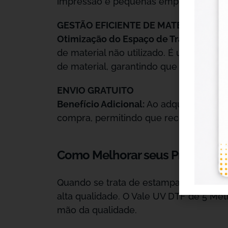
impressão e pequenas empresas que de
GESTÃO EFICIENTE DE MATERIAL
Otimização do Espaço de Trabalho:
Os 
de material não utilizado. É uma solu
de material, garantindo que você use 
ENVIO GRATUITO
Benefício Adicional:
Ao adquirir este v
compra, permitindo que receba o mater
Como Melhorar seus Projetos c
Quando se trata de estampagem e perso
alta qualidade. O Vale UV DTF de 5 Met
mão da qualidade.