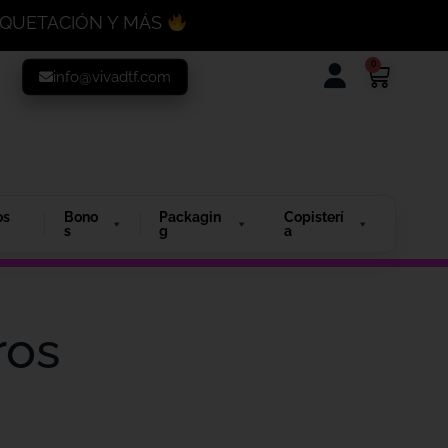
MAQUETACIÓN Y MÁS
0
info@vivadtf.com
os
Bono
Packagin
Copisterí
s
g
a
ros