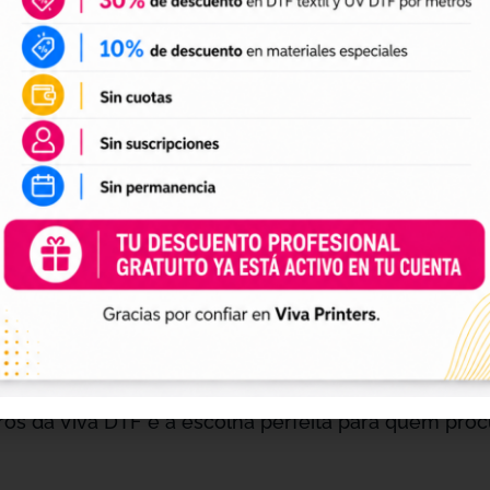
sejam otimizar espaço e recursos.
5 metros são perfeitos para manter um ambiente de 
ção prática para quem trabalha com volumes menores
apenas o necessário, sem desperdício.
ale, você recebe
1 envio completamente gratuito
, o
ial necessário sem custos adicionais.
om o Vale UV DTF de 5 Metros
nalização de produtos, ter as ferramentas certas é 
ros da Viva DTF é a escolha perfeita para quem procu