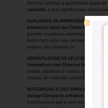
Permite solicitar a quantidade exata d
validade
, o que significa que você pod
QUALIDADE DE IMPRESSÃO SUPERIOR
Aderência Ideal das Tintas UV:
Apesar 
garantir excelente aderência das tinta
feitas com este vale também são duráve
exigem alta resistência.
VERSATILIDADE DE APLICAÇÃO
Compatível com Diversos Substratos:
O
têxteis, plásticos e metais. Isso o tor
criação de materiais publicitários. Su
INTEGRAÇÃO E USO SIMPLIFICADOS
Design Compacto e Prático:
Este vale é
transferência ágil e sem complicações