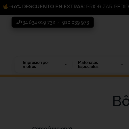
-10% DESCUENTO EN EXTRAS:
PRIORIZAR PEDI
+34 634 019 732
910 039 973
/
Impresión por
Materiales
metros
Especiales
Bô
Como funciona?