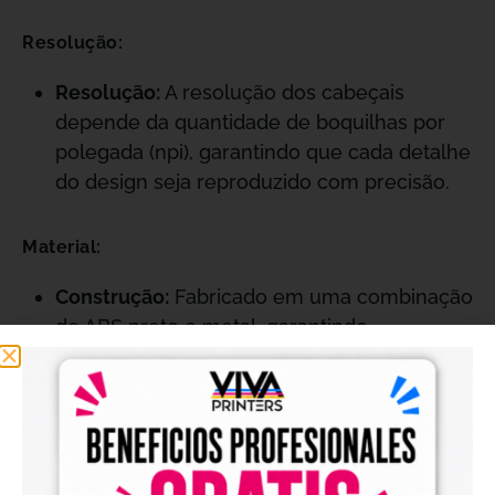
Resolução:
Resolução:
A resolução dos cabeçais
depende da quantidade de boquilhas por
polegada (npi), garantindo que cada detalhe
do design seja reproduzido com precisão.
Material:
Construção:
Fabricado em uma combinação
de ABS preto e metal, garantindo
durabilidade e resistência.
Transferência de Tinta:
Transfere a tinta
para o papel gota a gota, crucial para
manter uma qualidade de impressão
constante.