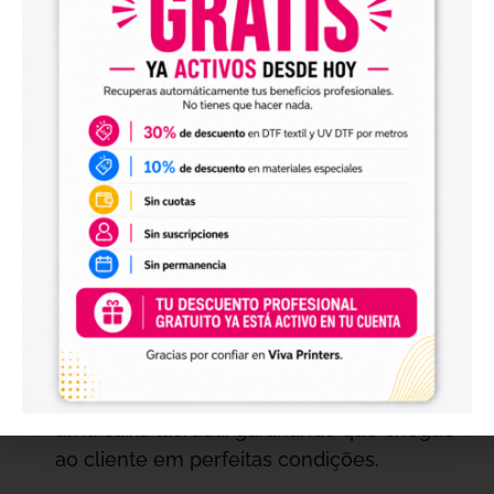
Qualidade e Durabilidade:
Pieza Original:
Como uma peça original da
Epson, garante a maior durabilidade e
confiabilidade do produto.
Sem Garantia do Fabricante:
Embora seja
um consumível e não tenha garantia do
fabricante, sua qualidade superior assegura
um desempenho duradouro.
Apresentação:
Embalagem:
Cada cabeçal é entregue em
uma caixa lacrada, garantindo que chegue
ao cliente em perfeitas condições.