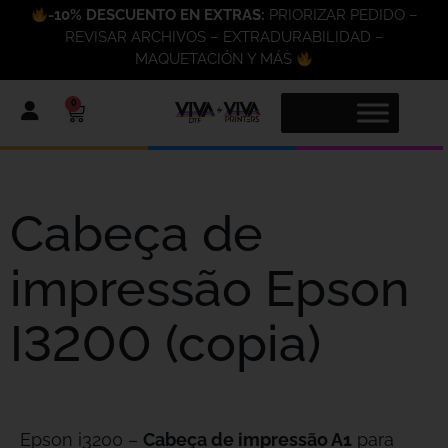
-10% DESCUENTO EN EXTRAS:
PRIORIZAR PEDIDO –
REVISAR ARCHIVOS – EXTRADURABILIDAD –
MAQUETACIÓN Y MÁS
0
Cabeça de
impressão Epson
I3200 (copia)
Epson i3200 –
Cabeça de impressão A1
para