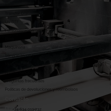
Inicio
Transfer DTF
UV DTF
Personalización
Blog
Maquinaria
Servicio técnico
Muestras DTF
¿Cómo funcionamos?
Preguntas frecuentes
Politicas de devoluciones y reembolsos
Contacto
+34 634 019 732