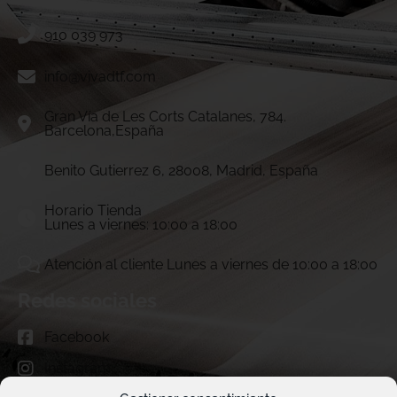
910 039 973
info@vivadtf.com
Gran Vía de Les Corts Catalanes, 784.
Barcelona,España
Benito Gutierrez 6, 28008, Madrid, España
Horario Tienda
Lunes a viernes: 10:00 a 18:00
Atención al cliente Lunes a viernes de 10:00 a 18:00
Redes sociales
Facebook
Instagram