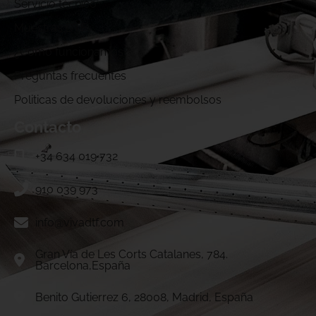
Servicio técnico
Muestras DTF
¿Cómo funcionamos?
Preguntas frecuentes
Politicas de devoluciones y reembolsos
Contacto
+34 634 019 732
910 039 973
info@vivadtf.com
Gran Vía de Les Corts Catalanes, 784.
Barcelona,España
Benito Gutierrez 6, 28008, Madrid, España