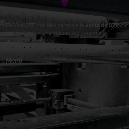
En Viva DTF nos dedicamos a la
venta de DTF
por metros
en una calidad excepcional y
precios inigualables.
Menú
Inicio
Transfer DTF
UV DTF
Personalización
Blog
Maquinaria