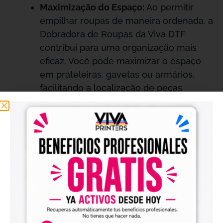
Maximização do Espaço:
Ao permitir
empilhar roupas de maneira ordenada, a
Dobradora de Roupas da Viva DTF
contribui para uma organização mais
eficaz. Você pode maximizar o espaço
em prateleiras, gavetas ou armários,
facilitando a localização de peças
específicas. Isso é particularmente útil
em lojas onde o espaço é limitado e é
crucial manter uma área de trabalho
organizada.
Apresentação Profissional:
Roupas
dobradas uniformemente não apenas
facilitam o armazenamento, mas
também melhoram sua apresentação,
tornando-as mais atraentes para os