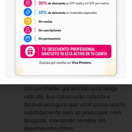
clientes. Uma apresentação profissional
pode influenciar positivamente a
percepção dos clientes e a imagem da
sua marca, o que é crucial para o
sucesso em ambientes comerciais.
DURABILIDADE E RESISTÊNCIA
Materiais de Alta Qualidade:
Fabricada
em plástico resistente ou metal, nossa
dobradora foi projetada para suportar o
uso constante, garantindo uma longa
vida útil. Sua construção robusta e
durável assegura que você possa usá-la
repetidamente sem se preocupar com
desgaste, mantendo sempre um
desempenho ótimo.