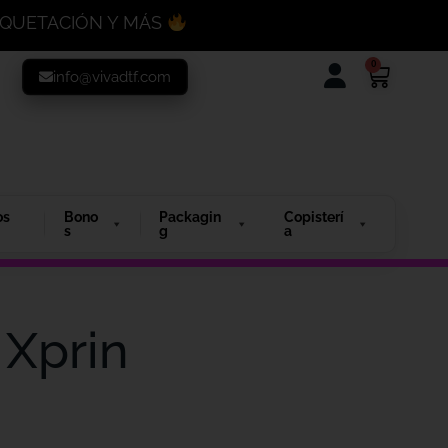
MAQUETACIÓN Y MÁS
0
info@vivadtf.com
os
Bono
Packagin
Copisterí
s
g
a
 Xprin