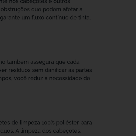
nte nos cabeçotes e outros
e obstruções que podem afetar a
arante um fluxo contínuo de tinta,
 como também assegura que cada
er resíduos sem danificar as partes
mpos, você reduz a necessidade de
etes de limpeza 100% poliéster para
íduos. A limpeza dos cabeçotes,