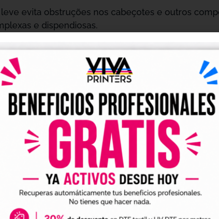
leve evita obstruções nos cabeçotes e outros compo
plexas e dispendiosas.
as partes da impressora limpas e operacionais, o q
alidade a cada uso.
 não só cabeçotes, mas também dampers, wipers e de
 sem problemas.
ara uma limpeza eficaz, recomenda-se usar toalhete
ais para aplicar o líquido e remover resíduos sem deix
r regularmente, preferencialmente diariamente, é cru
ecialmente no canal de tinta branca DTF que contém 
lmente e causar obstruções.