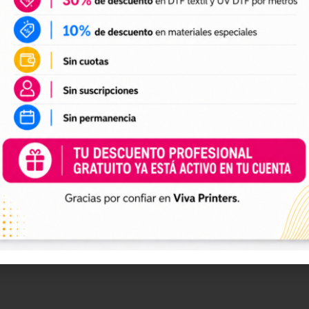
mpressora:
Além do cabeçote, o líquido pode ser usad
s, garantindo que todas as áreas se mantenham livr
mpeza, certifique-se de que a impressora esteja desl
 toalhete de limpeza com o líquido de limpeza.
líquido sobre o cabeçote com movimentos suaves pa
:
Use o líquido para limpar dampers, wipers e depós
cumular mais resíduos.
 secarem completamente antes de reiniciar a impre