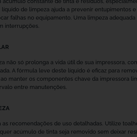
m acúmulo constante de tinta e resíduos, especialme
o líquido de limpeza ajuda a prevenir entupimentos 
car falhas no equipamento. Uma limpeza adequada g
m interrupções.
LAR
peza não só prolonga a vida útil de sua impressora,
a. A fórmula leve deste líquido é eficaz para remov
, ao manter os componentes chave da impressora li
ervalo entre manutenções.
EZA
a as recomendações de uso detalhadas. Utilize toalh
lquer acúmulo de tinta seja removido sem deixar res