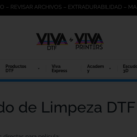
DO – REVISAR ARCHIVOS – EXTRADURABILIDAD – 
Productos
Viva
Academ
Escud
DTF
Express
y
3D
do de Limpeza DTF
directas para película: