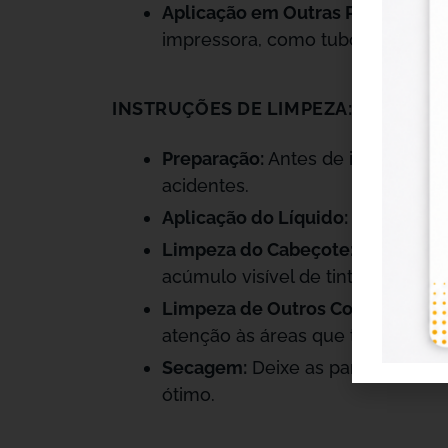
Aplicação em Outras Partes da I
impressora, como tubos e damper
INSTRUÇÕES DE LIMPEZA:
Preparação:
Antes de iniciar a li
acidentes.
Aplicação do Líquido:
Umedeça um
Limpeza do Cabeçote:
Aplique o 
acúmulo visível de tinta.
Limpeza de Outros Componentes
atenção às áreas que tendem a a
Secagem:
Deixe as partes limpas
ótimo.