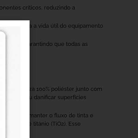
nentes críticos, reduzindo a
ue prolonga a vida útil do equipamento
pósitos, garantindo que todas as
s de limpeza 100% poliéster junto com
ar fiapos ou danificar superfícies
cial para manter o fluxo de tinta e
dióxido de titânio (TiO2). Esse