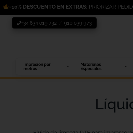
-10% DESCUENTO EN EXTRAS:
PRIORIZAR PEDI
+34 634 019 732
910 039 973
/
Impresión por
Materiales
metros
Especiales
Líqui
Fluido de limpeza DTF para impressoras 