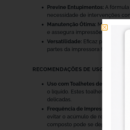
Previne Entupimentos:
A fórmula 
necessidade de intervenções com
Manutenção Ótima:
Mantém todas 
e assegura impressões de alta qu
Versatilidade:
Eficaz para limpar
partes da impressora funcionem
RECOMENDAÇÕES DE USO:
Uso com Toalhetes de Limpeza:
P
o líquido. Estes toalhetes são ide
delicadas.
Frequência de Impressão:
Imprimi
evitar o acúmulo de resíduos, esp
composto pode se depositar faci