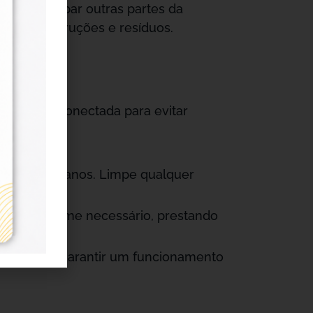
o para limpar outras partes da
es de obstruções e resíduos.
igada e desconectada para evitar
ra evitar danos. Limpe qualquer
itos conforme necessário, prestando
ssora para garantir um funcionamento