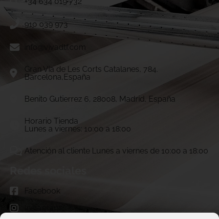
+34 634 019 732
910 039 973
info@vivadtf.com
Gran Vía de Les Corts Catalanes, 784.
Barcelona,España
Benito Gutierrez 6, 28008, Madrid, España
Horario Tienda
Lunes a viernes: 10:00 a 18:00
Atención al cliente Lunes a viernes de 10:00 a 18:00
Redes sociales
Facebook
Instagram