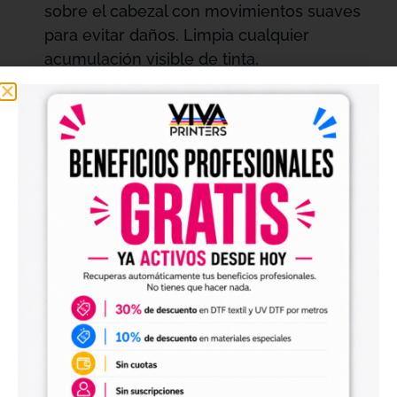
sobre el cabezal con movimientos suaves
para evitar daños. Limpia cualquier
acumulación visible de tinta.
Limpieza de Otros Componentes:
Usa el
líquido para limpiar dampers, wipers y
depósitos según sea necesario, prestando
atención a las áreas que tienden a
acumular más residuos.
Secado:
Deja que las partes limpias se
sequen completamente antes de reiniciar la
impresora para asegurar un funcionamiento
óptimo.
Consideraciones Adicionales:
Almacenamiento:
Guarda el líquido en un