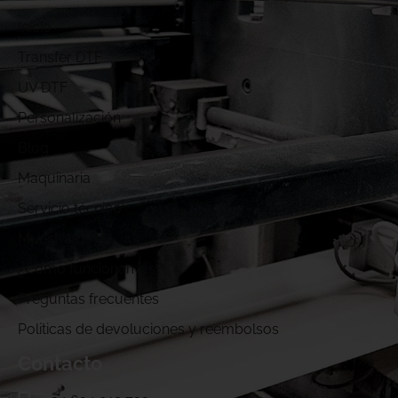
Inicio
Transfer DTF
UV DTF
Personalización
Blog
Maquinaria
Servicio técnico
Muestras DTF
¿Cómo funcionamos?
Preguntas frecuentes
Politicas de devoluciones y reembolsos
Contacto