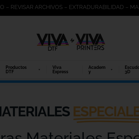
DO – REVISAR ARCHIVOS – EXTRADURABILIDAD – 
Productos
Viva
Academ
Escud
DTF
Express
y
3D
ATERIALES
ESPECIAL
ras Materiales Espe