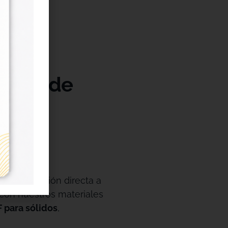
lidad de
a
 de impresión directa a
 con nuestros materiales
 para sólidos
,