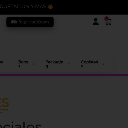
MAQUETACIÓN Y MÁS
0
info@vivadtf.com
os
Bono
Packagin
Copisterí
s
g
a
ES
ciales