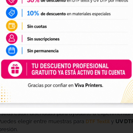
DESCRIPCIÓN
FICHA TÉCNICA
 Especiales: Prueba la Ca
Forma Rápida y Económic
ráctica de evaluar la calidad de nuestros productos
uestras están diseñadas para ayudarte a experimentar
Puedes elegir entre muestras para
y
UV DTF
DTF Textil
resión.