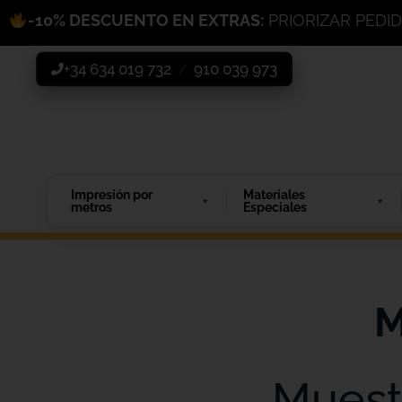
-10% DESCUENTO EN EXTRAS:
PRIORIZAR PEDI
+34 634 019 732
910 039 973
/
Impresión por
Materiales
metros
Especiales
M
Muest