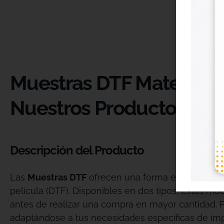
Muestras DTF Materiales
Nuestros Productos de 
Descripción del Producto
Las
Muestras DTF
ofrecen una forma económica y p
película (DTF). Disponibles en dos tipos, estas m
antes de realizar una compra en mayor cantidad. 
adaptándose a tus necesidades específicas de imp