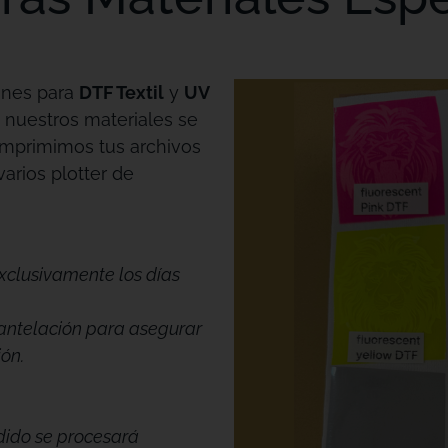
ones para
DTF Textil
y
UV
 nuestros materiales se
Imprimimos tus archivos
varios plotter de
xclusivamente los días
antelación para asegurar
ión.
edido se procesará