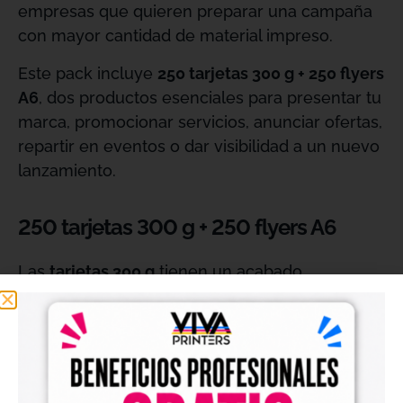
empresas que quieren preparar una campaña
con mayor cantidad de material impreso.
Este pack incluye
250 tarjetas 300 g + 250 flyers
A6
, dos productos esenciales para presentar tu
marca, promocionar servicios, anunciar ofertas,
repartir en eventos o dar visibilidad a un nuevo
lanzamiento.
250 tarjetas 300 g + 250 flyers A6
Las
tarjetas 300 g
tienen un acabado
resistente, firme y profesional, perfecto para
entregar tus datos de contacto, presentar tu
negocio o reforzar la imagen de marca ante
clientes y colaboradores.