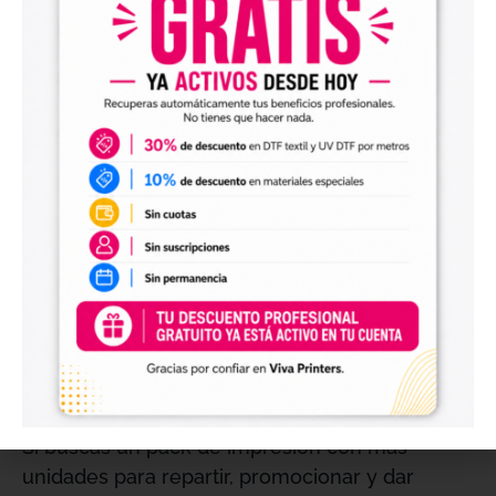
Los
flyers A6
son compactos, fáciles de repartir
y muy útiles para comunicar promociones,
descuentos, eventos, códigos QR, redes
sociales, servicios o campañas especiales de
forma clara y directa.
Ideal para lanzamientos, promociones
y eventos
El
Pack lanzamiento
es una opción perfecta
para aperturas, campañas promocionales,
ferias, eventos, acciones comerciales,
lanzamientos de productos, marcas nuevas y
negocios que necesitan llegar a más personas.
Si buscas un pack de impresión con más
unidades para repartir, promocionar y dar