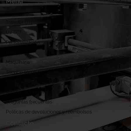
Menú
Inicio
Transfer DTF
UV DTF
Personalización
Blog
Maquinaria
Servicio técnico
Muestras DTF
¿Cómo funcionamos?
Preguntas frecuentes
Politicas de devoluciones y reembolsos
Contacto