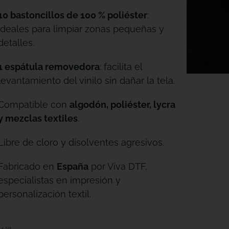
10 bastoncillos de 100 % poliéster
:
ideales para limpiar zonas pequeñas y
detalles.
1 espátula removedora
: facilita el
levantamiento del vinilo sin dañar la tela.
Compatible con
algodón, poliéster, lycra
y mezclas textiles
.
Libre de cloro y disolventes agresivos.
Fabricado en
España
por Viva DTF,
especialistas en impresión y
personalización textil.
+ IVA