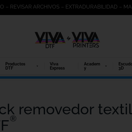
DO – REVISAR ARCHIVOS – EXTRADURABILIDAD – 
Productos
Viva
Academ
Escud
DTF
Express
y
3D
ck removedor textil
®
F