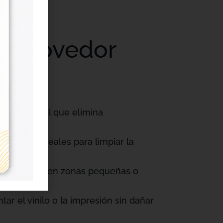
 Removedor
 profesional que elimina
ilizables, ideales para limpiar la
n precisión en zonas pequeñas o
ar el vinilo o la impresión sin dañar