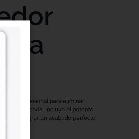
edor
Viva
leta y profesional para eliminar
 dañar la prenda. Incluye el potente
ión para lograr un acabado perfecto