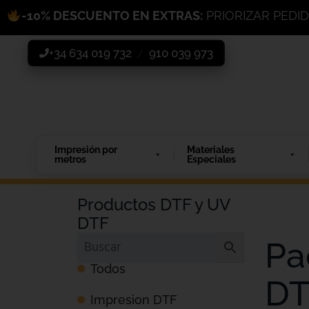
-10% DESCUENTO EN EXTRAS:
PRIORIZAR PEDI
+34 634 019 732
910 039 973
/
Impresión por
Materiales
metros
Especiales
Productos DTF y UV
DTF
Pa
Todos
DT
Impresion DTF