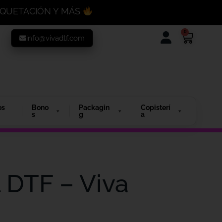
MAQUETACIÓN Y MÁS
0
info@vivadtf.com
os
Bono
Packagin
Copisterí
s
g
a
 DTF – Viva