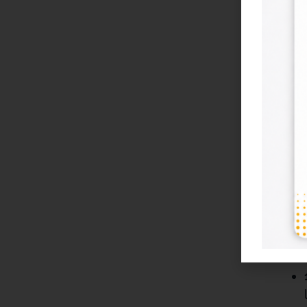
¿Q
DT