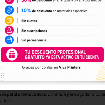
ué incluye el Pack
F Textil Viva DTF?
Removedor Textil Viva DTF (100 ml spray):
disolvente
impresiones DTF en segundos sin dejar residuos.
10 toallitas 100 % poliéster:
suaves, resistentes y reut
superficie del tejido.
10 bastoncillos 100 % poliéster:
permiten trabajar co
detalles finos.
1 espátula removedora:
diseñada para ayudar a levant
la tela.