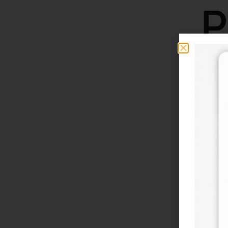
P
D
D
El
Pac
impres
spray 
en cad