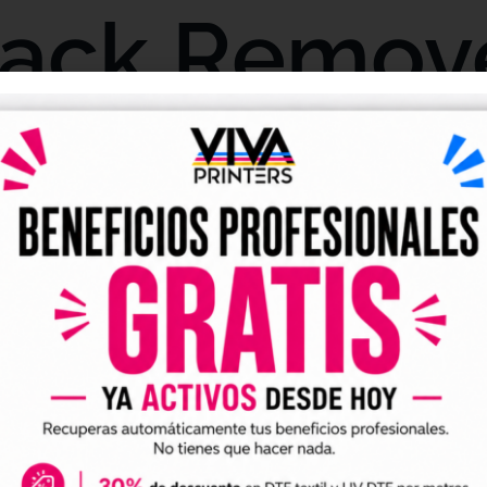
ack Remov
TF Textil – 
TF
k Removedor DTF Textil Viva DTF
es la solución comp
iones DTF, vinilos térmicos y residuos adhesivos sin
removedor de 100 ml junto con accesorios de precis
a corrección.