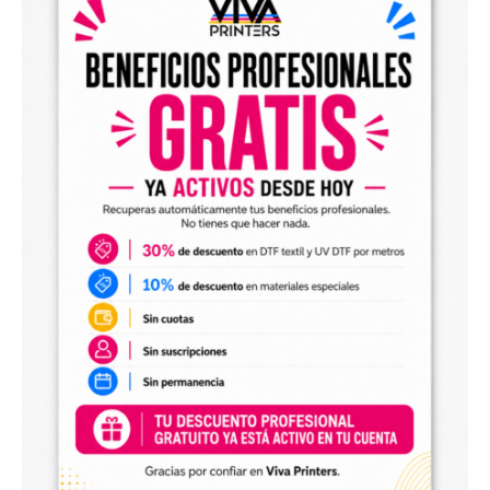
el archivo en tu programa de impresión y producirlo con tu
maquinaria DTF.
Diseños digitales para impresión UV DTF
También encontrarás
diseños digitales para UV DTF
,
perfectos para personalizar vasos, botellas, termos, cajas,
envases, artículos promocionales y otras superficies rígidas
y lisas.
Estos diseños permiten incorporar nuevas opciones a tu
catálogo de personalización de objetos y preparar
producciones propias utilizando tu impresora UV DTF o tu
proveedor habitual de impresión.
Archivos digitales para negocios de
personalización
Comprar diseños digitales es una solución práctica para
profesionales que quieren ahorrar tiempo, renovar su