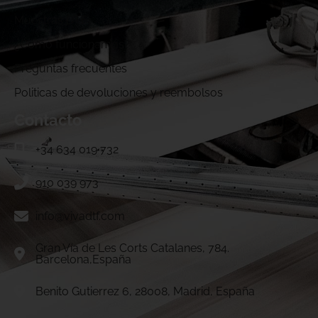
Muestras DTF
¿Cómo funcionamos?
Preguntas frecuentes
Politicas de devoluciones y reembolsos
Contacto
+34 634 019 732
910 039 973
info@vivadtf.com
Gran Vía de Les Corts Catalanes, 784.
Barcelona,España
Benito Gutierrez 6, 28008, Madrid, España