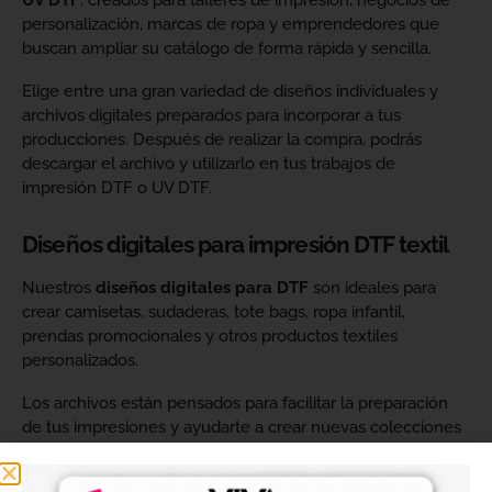
UV DTF
, creados para talleres de impresión, negocios de
personalización, marcas de ropa y emprendedores que
buscan ampliar su catálogo de forma rápida y sencilla.
Elige entre una gran variedad de diseños individuales y
archivos digitales preparados para incorporar a tus
producciones. Después de realizar la compra, podrás
descargar el archivo y utilizarlo en tus trabajos de
impresión DTF o UV DTF.
Diseños digitales para impresión DTF textil
Nuestros
diseños digitales para DTF
son ideales para
crear camisetas, sudaderas, tote bags, ropa infantil,
prendas promocionales y otros productos textiles
personalizados.
Los archivos están pensados para facilitar la preparación
de tus impresiones y ayudarte a crear nuevas colecciones
sin tener que diseñar cada imagen desde cero. Solo
tendrás que adaptar el tamaño a tus necesidades, preparar