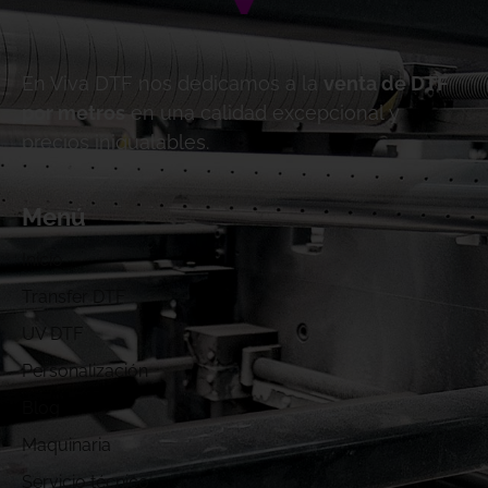
En Viva DTF nos dedicamos a la
venta de DTF
por metros
en una calidad excepcional y
precios inigualables.
Menú
Inicio
Transfer DTF
UV DTF
Personalización
Blog
Maquinaria
Servicio técnico