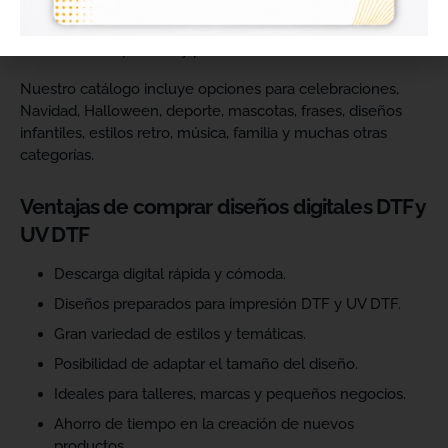
catálogo y ofrecer más variedad de productos a sus
clientes. Podrás escoger diseños de diferentes estilos,
temáticas, temporadas y públicos.
Nuestro catálogo incluye opciones para celebraciones,
Navidad, Halloween, deporte, mascotas, frases, diseños
infantiles, estilos retro, música, familia y muchas otras
categorías.
Ventajas de comprar diseños digitales DTF y
UV DTF
Descarga digital rápida y cómoda.
Diseños preparados para impresión DTF y UV DTF.
Gran variedad de estilos y temáticas.
Posibilidad de adaptar el tamaño del diseño.
Ideales para talleres, marcas y pequeños negocios.
Ahorro de tiempo en la creación de nuevos
productos.