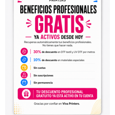
Diseños digitales para impresión UV DTF
También encontrarás
diseños digitales para UV DTF
,
perfectos para personalizar vasos, botellas, termos, cajas,
envases, artículos promocionales y otras superficies rígidas
y lisas.
Estos diseños permiten incorporar nuevas opciones a tu
catálogo de personalización de objetos y preparar
producciones propias utilizando tu impresora UV DTF o tu
proveedor habitual de impresión.
Archivos digitales para negocios de
personalización
Comprar diseños digitales es una solución práctica para
profesionales que quieren ahorrar tiempo, renovar su
catálogo y ofrecer más variedad de productos a sus
clientes. Podrás escoger diseños de diferentes estilos,
temáticas, temporadas y públicos.