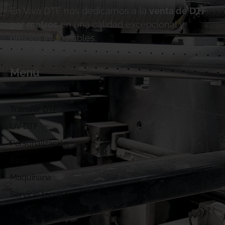
En Viva DTF nos dedicamos a la
venta de DTF
por metros
en una calidad excepcional y
precios inigualables.
Menú
Inicio
Transfer DTF
UV DTF
Personalización
Blog
Maquinaria
Servicio técnico
Muestras DTF