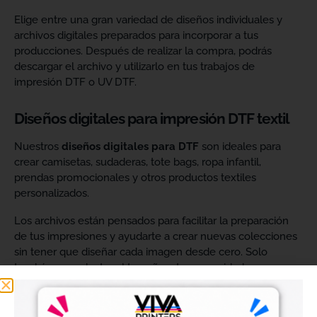
Elige entre una gran variedad de diseños individuales y
archivos digitales preparados para incorporar a tus
producciones. Después de realizar la compra, podrás
descargar el archivo y utilizarlo en tus trabajos de
impresión DTF o UV DTF.
Diseños digitales para impresión DTF textil
Nuestros
diseños digitales para DTF
son ideales para
crear camisetas, sudaderas, tote bags, ropa infantil,
prendas promocionales y otros productos textiles
personalizados.
Los archivos están pensados para facilitar la preparación
de tus impresiones y ayudarte a crear nuevas colecciones
sin tener que diseñar cada imagen desde cero. Solo
tendrás que adaptar el tamaño a tus necesidades, preparar
el archivo en tu programa de impresión y producirlo con tu
maquinaria DTF.