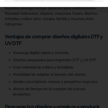
Nuestro catálogo incluye opciones para celebraciones,
Navidad, Halloween, deporte, mascotas, frases, diseños
infantiles, estilos retro, música, familia y muchas otras
categorías.
Ventajas de comprar diseños digitales DTF y
UV DTF
Descarga digital rápida y cómoda.
Diseños preparados para impresión DTF y UV DTF.
Gran variedad de estilos y temáticas.
Posibilidad de adaptar el tamaño del diseño.
Ideales para talleres, marcas y pequeños negocios.
Ahorro de tiempo en la creación de nuevos
productos.
Descarga tus diseños y empieza a producir