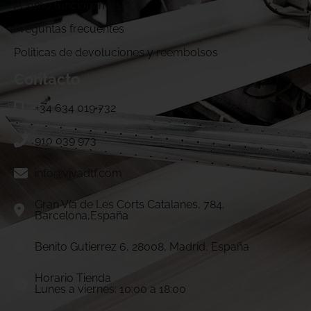
¿Cómo funcionamos?
Preguntas frecuentes
Politicas de devoluciones y reembolsos
Contacto
+34 634 019 732
910 039 973
info@vivadtf.com
Gran Vía de Les Corts Catalanes, 784.
Barcelona,España
Benito Gutierrez 6, 28008, Madrid, España
Horario Tienda
Lunes a viernes: 10:00 a 18:00