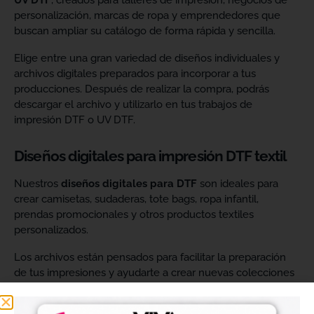
UV DTF
, creados para talleres de impresión, negocios de
personalización, marcas de ropa y emprendedores que
buscan ampliar su catálogo de forma rápida y sencilla.
Elige entre una gran variedad de diseños individuales y
archivos digitales preparados para incorporar a tus
producciones. Después de realizar la compra, podrás
descargar el archivo y utilizarlo en tus trabajos de
impresión DTF o UV DTF.
Diseños digitales para impresión DTF textil
Nuestros
diseños digitales para DTF
son ideales para
crear camisetas, sudaderas, tote bags, ropa infantil,
prendas promocionales y otros productos textiles
personalizados.
Los archivos están pensados para facilitar la preparación
de tus impresiones y ayudarte a crear nuevas colecciones
sin tener que diseñar cada imagen desde cero. Solo
tendrás que adaptar el tamaño a tus necesidades, preparar