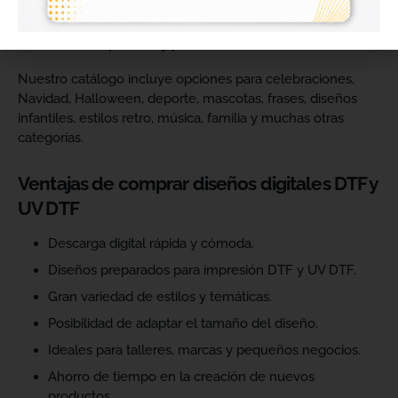
catálogo y ofrecer más variedad de productos a sus
clientes. Podrás escoger diseños de diferentes estilos,
temáticas, temporadas y públicos.
Nuestro catálogo incluye opciones para celebraciones,
Navidad, Halloween, deporte, mascotas, frases, diseños
infantiles, estilos retro, música, familia y muchas otras
categorías.
Ventajas de comprar diseños digitales DTF y
UV DTF
Descarga digital rápida y cómoda.
Diseños preparados para impresión DTF y UV DTF.
Gran variedad de estilos y temáticas.
Posibilidad de adaptar el tamaño del diseño.
Ideales para talleres, marcas y pequeños negocios.
Ahorro de tiempo en la creación de nuevos
productos.