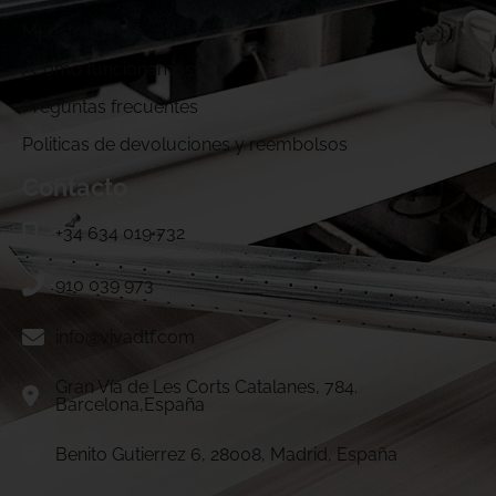
Muestras DTF
¿Cómo funcionamos?
Preguntas frecuentes
Politicas de devoluciones y reembolsos
Contacto
+34 634 019 732
910 039 973
info@vivadtf.com
Gran Vía de Les Corts Catalanes, 784.
Barcelona,España
Benito Gutierrez 6, 28008, Madrid, España