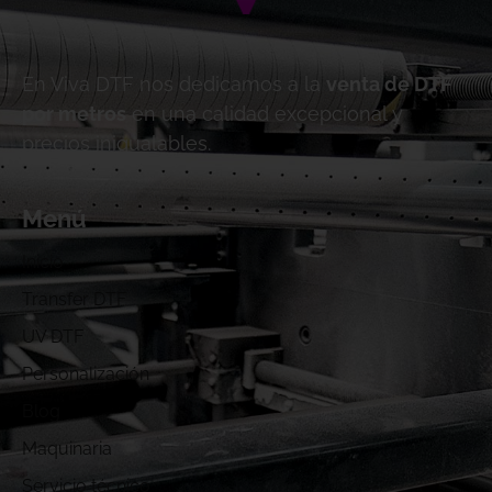
En Viva DTF nos dedicamos a la
venta de DTF
por metros
en una calidad excepcional y
precios inigualables.
Menú
Inicio
Transfer DTF
UV DTF
Personalización
Blog
Maquinaria
Servicio técnico