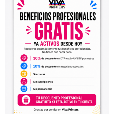
el archivo en tu programa de impresión y producirlo con tu
maquinaria DTF.
Diseños digitales para impresión UV DTF
También encontrarás
diseños digitales para UV DTF
,
perfectos para personalizar vasos, botellas, termos, cajas,
envases, artículos promocionales y otras superficies rígidas
y lisas.
Estos diseños permiten incorporar nuevas opciones a tu
catálogo de personalización de objetos y preparar
producciones propias utilizando tu impresora UV DTF o tu
proveedor habitual de impresión.
Archivos digitales para negocios de
personalización
Comprar diseños digitales es una solución práctica para
profesionales que quieren ahorrar tiempo, renovar su