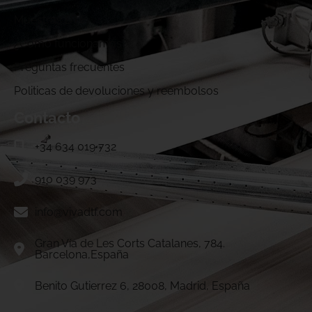
Muestras DTF
¿Cómo funcionamos?
Preguntas frecuentes
Politicas de devoluciones y reembolsos
Contacto
+34 634 019 732
910 039 973
info@vivadtf.com
Gran Vía de Les Corts Catalanes, 784.
Barcelona,España
Benito Gutierrez 6, 28008, Madrid, España