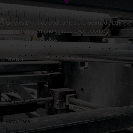
En Viva DTF nos dedicamos a la
venta de DTF
por metros
en una calidad excepcional y
precios inigualables.
Menú
Inicio
Transfer DTF
UV DTF
Personalización
Blog
Maquinaria
Servicio técnico