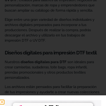
UV DTF
, creados para talleres de impresión, negocios de
personalización, marcas de ropa y emprendedores que
buscan ampliar su catálogo de forma rápida y sencilla.
Elige entre una gran variedad de diseños individuales y
archivos digitales preparados para incorporar a tus
producciones. Después de realizar la compra, podrás
descargar el archivo y utilizarlo en tus trabajos de
impresión DTF o UV DTF.
Diseños digitales para impresión DTF textil
Nuestros
diseños digitales para DTF
son ideales para
crear camisetas, sudaderas, tote bags, ropa infantil,
prendas promocionales y otros productos textiles
personalizados.
Los archivos están pensados para facilitar la preparación
de tus impresiones y ayudarte a crear nuevas colecciones
sin tener que diseñar cada imagen desde cero. Solo
tendrás que adaptar el tamaño a tus necesidades, preparar