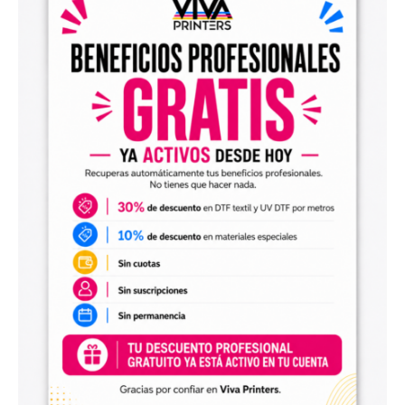
el archivo en tu programa de impresión y producirlo con tu
maquinaria DTF.
Diseños digitales para impresión UV DTF
También encontrarás
diseños digitales para UV DTF
,
perfectos para personalizar vasos, botellas, termos, cajas,
envases, artículos promocionales y otras superficies rígidas
y lisas.
Estos diseños permiten incorporar nuevas opciones a tu
catálogo de personalización de objetos y preparar
producciones propias utilizando tu impresora UV DTF o tu
proveedor habitual de impresión.
Archivos digitales para negocios de
personalización
Comprar diseños digitales es una solución práctica para
profesionales que quieren ahorrar tiempo, renovar su