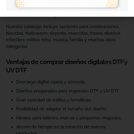
catálogo y ofrecer más variedad de productos a sus
clientes. Podrás escoger diseños de diferentes estilos,
temáticas, temporadas y públicos.
Nuestro catálogo incluye opciones para celebraciones,
Navidad, Halloween, deporte, mascotas, frases, diseños
infantiles, estilos retro, música, familia y muchas otras
categorías.
Ventajas de comprar diseños digitales DTF y
UV DTF
Descarga digital rápida y cómoda.
Diseños preparados para impresión DTF y UV DTF.
Gran variedad de estilos y temáticas.
Posibilidad de adaptar el tamaño del diseño.
Ideales para talleres, marcas y pequeños negocios.
Ahorro de tiempo en la creación de nuevos
productos.