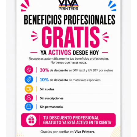
el archivo en tu programa de impresión y producirlo con tu
maquinaria DTF.
Diseños digitales para impresión UV DTF
También encontrarás
diseños digitales para UV DTF
,
perfectos para personalizar vasos, botellas, termos, cajas,
envases, artículos promocionales y otras superficies rígidas
y lisas.
Estos diseños permiten incorporar nuevas opciones a tu
catálogo de personalización de objetos y preparar
producciones propias utilizando tu impresora UV DTF o tu
proveedor habitual de impresión.
Archivos digitales para negocios de
personalización
Comprar diseños digitales es una solución práctica para
profesionales que quieren ahorrar tiempo, renovar su