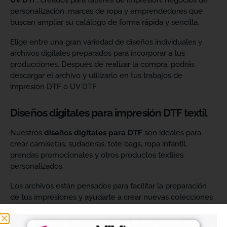
UV DTF
, creados para talleres de impresión, negocios de
personalización, marcas de ropa y emprendedores que
buscan ampliar su catálogo de forma rápida y sencilla.
Elige entre una gran variedad de diseños individuales y
archivos digitales preparados para incorporar a tus
producciones. Después de realizar la compra, podrás
descargar el archivo y utilizarlo en tus trabajos de
impresión DTF o UV DTF.
Diseños digitales para impresión DTF textil
Nuestros
diseños digitales para DTF
son ideales para
crear camisetas, sudaderas, tote bags, ropa infantil,
prendas promocionales y otros productos textiles
personalizados.
Los archivos están pensados para facilitar la preparación
de tus impresiones y ayudarte a crear nuevas colecciones
sin tener que diseñar cada imagen desde cero. Solo
tendrás que adaptar el tamaño a tus necesidades, preparar