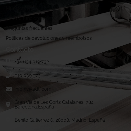
Muestras DTF
¿Cómo funcionamos?
Preguntas frecuentes
Politicas de devoluciones y reembolsos
Contacto
+34 634 019 732
910 039 973
info@vivadtf.com
Gran Vía de Les Corts Catalanes, 784.
Barcelona,España
Benito Gutierrez 6, 28008, Madrid, España