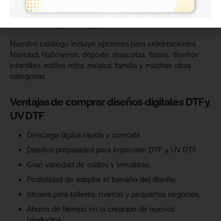
catálogo y ofrecer más variedad de productos a sus
clientes. Podrás escoger diseños de diferentes estilos,
temáticas, temporadas y públicos.
Nuestro catálogo incluye opciones para celebraciones,
Navidad, Halloween, deporte, mascotas, frases, diseños
infantiles, estilos retro, música, familia y muchas otras
categorías.
Ventajas de comprar diseños digitales DTF y
UV DTF
Descarga digital rápida y cómoda.
Diseños preparados para impresión DTF y UV DTF.
Gran variedad de estilos y temáticas.
Posibilidad de adaptar el tamaño del diseño.
Ideales para talleres, marcas y pequeños negocios.
Ahorro de tiempo en la creación de nuevos
productos.