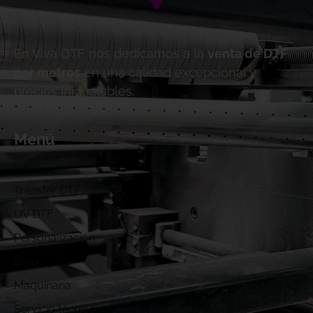
En Viva DTF nos dedicamos a la
venta de DTF
por metros
en una calidad excepcional y
precios inigualables.
Menú
Inicio
Transfer DTF
UV DTF
Personalización
Blog
Maquinaria
Servicio técnico