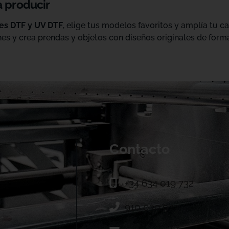
a producir
les DTF y UV DTF
, elige tus modelos favoritos y amplía tu 
es y crea prendas y objetos con diseños originales de forma
Contacto
+34 634 019 732
910 039 973