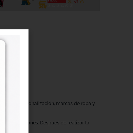
r
gocios de personalización, marcas de ropa y
tus producciones. Después de realizar la