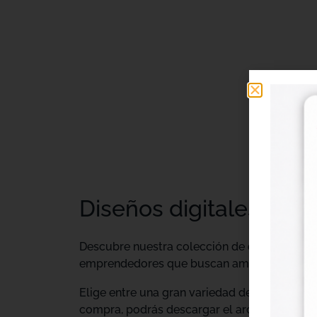
Diseños digitales DTF 
Descubre nuestra colección de
diseños digi
emprendedores que buscan ampliar su catálo
Elige entre una gran variedad de diseños ind
compra, podrás descargar el archivo y utiliz