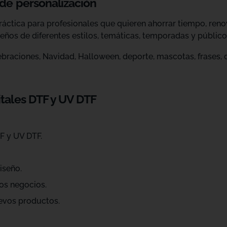
 de personalización
ráctica para profesionales que quieren ahorrar tiempo, ren
eños de diferentes estilos, temáticas, temporadas y público
raciones, Navidad, Halloween, deporte, mascotas, frases, dis
itales DTF y UV DTF
F y UV DTF.
iseño.
os negocios.
evos productos.