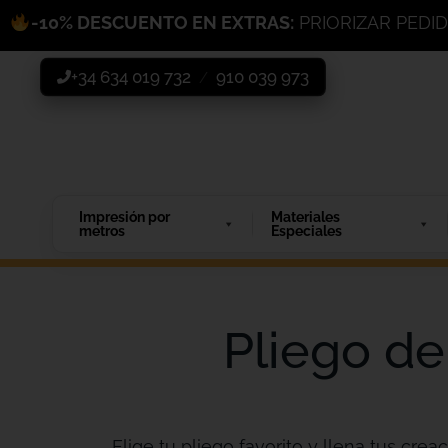
-10% DESCUENTO EN EXTRAS:
PRIORIZAR PEDI
+34 634 019 732
910 039 973
/
Impresión por
Materiales
metros
Especiales
Pliego de
Elige tu pliego favorito y llena tus creac