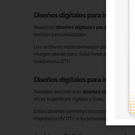
Diseños digitales para impresión 
Nuestros
diseños digitales para DTF
son ide
textiles personalizados.
Los archivos están pensados para facilitar l
imagen desde cero. Solo tendrás que adaptar
maquinaria DTF.
Diseños digitales para impresió
También encontrarás
diseños digitales para
otras superficies rígidas y lisas.
Estos diseños permiten incorporar nuevas op
impresora UV DTF o tu proveedor habitual d