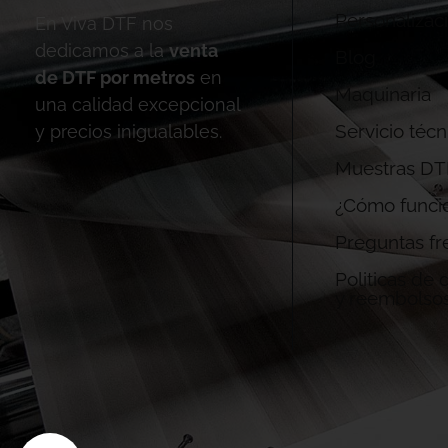
Personalizac
En Viva DTF nos
dedicamos a la
venta
Blog
de DTF por metros
en
Maquinaria
una calidad excepcional
Servicio técn
y precios inigualables.
Muestras DT
¿Cómo funci
Preguntas fr
Politicas de
y reembolso