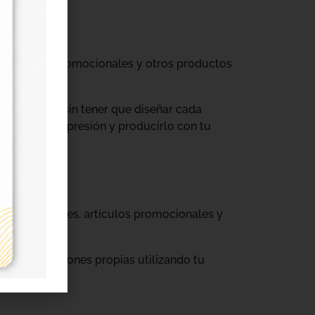
til, prendas promocionales y otros productos
colecciones sin tener que diseñar cada
ograma de impresión y producirlo con tu
, cajas, envases, artículos promocionales y
rar producciones propias utilizando tu