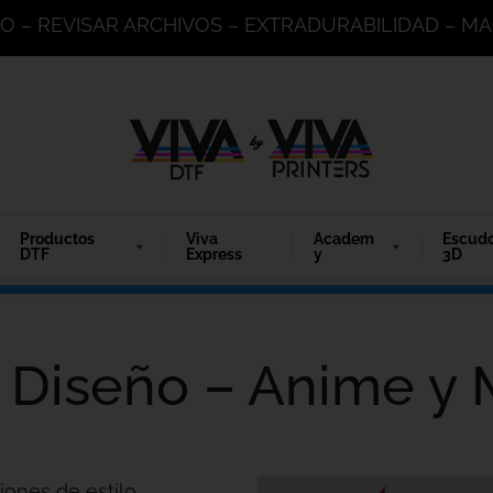
DO – REVISAR ARCHIVOS – EXTRADURABILIDAD – 
Productos
Viva
Academ
Escud
DTF
Express
y
3D
 Diseño – Anime y
iones de estilo.