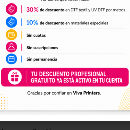
DTF textil
ales para crear camisetas, sudaderas, tote bags, ropa infan
a preparación de tus impresiones y ayudarte a crear nuevas 
 el tamaño a tus necesidades, preparar el archivo en tu pr
n UV DTF
 UV DTF
, perfectos para personalizar vasos, botellas, termos
ciones a tu catálogo de personalización de objetos y prepa
e impresión.