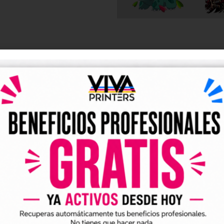
DESCRIPCIÓN
y UV DTF listos para descarga
tales DTF y UV DTF
, creados para talleres de impresión, ne
go de forma rápida y sencilla.
ividuales y archivos digitales preparados para incorporar a 
arlo en tus trabajos de impresión DTF o UV DTF.