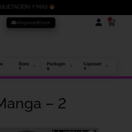
MAQUETACIÓN Y MÁS
0
info@vivadtf.com
os
Bono
Packagin
Copisterí
s
g
a
 Manga – 2