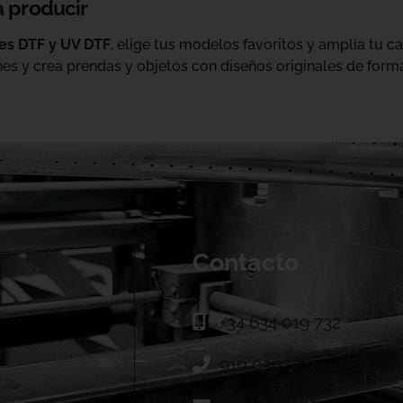
a producir
les DTF y UV DTF
, elige tus modelos favoritos y amplía tu 
es y crea prendas y objetos con diseños originales de forma
Contacto
+34 634 019 732
910 039 973