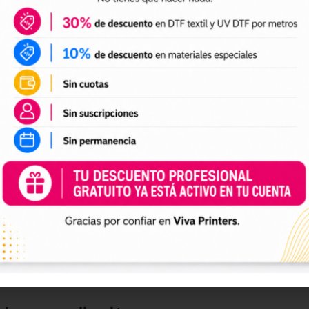
DTF textil
ales para crear camisetas, sudaderas, tote bags, ropa infan
a preparación de tus impresiones y ayudarte a crear nuevas 
 el tamaño a tus necesidades, preparar el archivo en tu pr
n UV DTF
 UV DTF
, perfectos para personalizar vasos, botellas, termos
ciones a tu catálogo de personalización de objetos y prepa
e impresión.