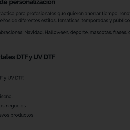
 de personalización
ráctica para profesionales que quieren ahorrar tiempo, ren
eños de diferentes estilos, temáticas, temporadas y público
raciones, Navidad, Halloween, deporte, mascotas, frases, dis
itales DTF y UV DTF
F y UV DTF.
iseño.
os negocios.
evos productos.