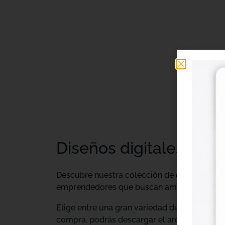
Diseños digitales DTF 
Descubre nuestra colección de
diseños digi
emprendedores que buscan ampliar su catálo
Elige entre una gran variedad de diseños ind
compra, podrás descargar el archivo y utiliz