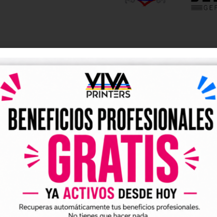
DESCRIPCIÓN
y UV DTF listos para descarga
tales DTF y UV DTF
, creados para talleres de impresión, ne
go de forma rápida y sencilla.
ividuales y archivos digitales preparados para incorporar a 
arlo en tus trabajos de impresión DTF o UV DTF.