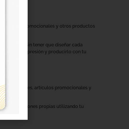
til, prendas promocionales y otros productos
colecciones sin tener que diseñar cada
ograma de impresión y producirlo con tu
, cajas, envases, artículos promocionales y
rar producciones propias utilizando tu