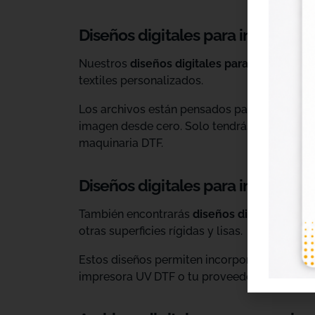
Diseños digitales para impresión 
Nuestros
diseños digitales para DTF
son ide
textiles personalizados.
Los archivos están pensados para facilitar l
imagen desde cero. Solo tendrás que adaptar
maquinaria DTF.
Diseños digitales para impresió
También encontrarás
diseños digitales para
otras superficies rígidas y lisas.
Estos diseños permiten incorporar nuevas op
impresora UV DTF o tu proveedor habitual d