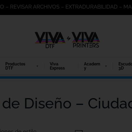
DO – REVISAR ARCHIVOS – EXTRADURABILIDAD – 
Productos
Viva
Academ
Escud
DTF
Express
y
3D
 de Diseño – Ciuda
iones de estilo.