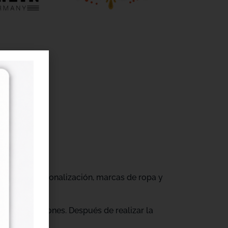
r
gocios de personalización, marcas de ropa y
tus producciones. Después de realizar la