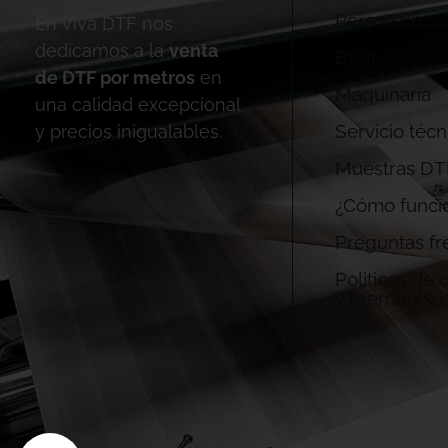
Personalizac
En Viva DTF nos
dedicamos a la
venta
Blog
de DTF por metros
en
Maquinaria
una calidad excepcional
Servicio técn
y precios inigualables.
Muestras DT
¿Cómo funci
Preguntas fr
Politicas de
y reembolso