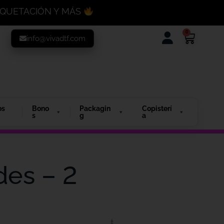
MAQUETACIÓN Y MÁS
0
info@vivadtf.com
os
Bono
Packagin
Copisterí
s
g
a
des – 2