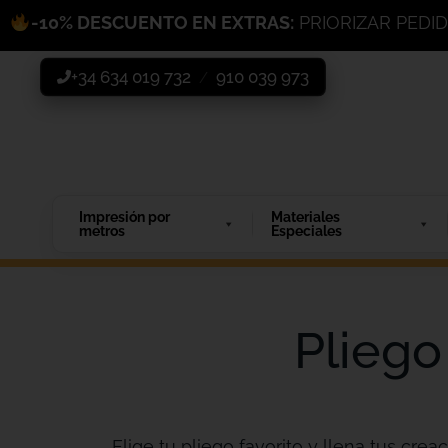
-10% DESCUENTO EN EXTRAS:
PRIORIZAR PEDI
+34 634 019 732
910 039 973
/
Impresión por
Materiales
metros
Especiales
Pliego
Elige tu pliego favorito y llena tus creac