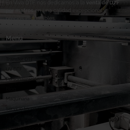
En Viva DTF nos dedicamos a la
venta de DTF
por metros
en una calidad excepcional y
precios inigualables.
Menú
Inicio
Transfer DTF
UV DTF
Personalización
Blog
Maquinaria
Servicio técnico
Muestras DTF
¿Cómo funcionamos?