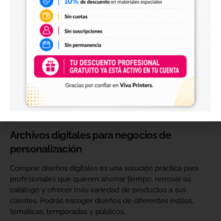
Diseños digitales para impresión UV DTF
También encontrarás
diseños digitales para UV DTF
,
perfectos para personalizar vasos, botellas, termos, cajas,
envases, artículos promocionales y otras superficies rígidas
y lisas.
Estos diseños permiten incorporar nuevas opciones a tu
catálogo de personalización de objetos y preparar
producciones propias utilizando tu impresora UV DTF o tu
proveedor habitual de impresión.
Archivos digitales para negocios de
personalización
Comprar diseños digitales es una solución práctica para
profesionales que quieren ahorrar tiempo, renovar su
catálogo y ofrecer más variedad de productos a sus
clientes. Podrás escoger diseños de diferentes estilos,
temáticas, temporadas y públicos.