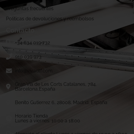
Preguntas frecuentes
Politicas de devoluciones y reembolsos
Contacto
+34 634 019 732
910 039 973
info@vivadtf.com
Gran Vía de Les Corts Catalanes, 784.
Barcelona,España
Benito Gutierrez 6, 28008, Madrid, España
Horario Tienda
Lunes a viernes: 10:00 a 18:00