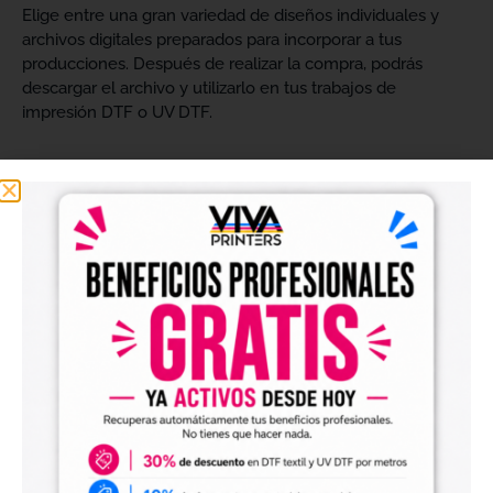
Elige entre una gran variedad de diseños individuales y
archivos digitales preparados para incorporar a tus
producciones. Después de realizar la compra, podrás
descargar el archivo y utilizarlo en tus trabajos de
impresión DTF o UV DTF.
Diseños digitales para impresión DTF textil
Nuestros
diseños digitales para DTF
son ideales para
crear camisetas, sudaderas, tote bags, ropa infantil,
prendas promocionales y otros productos textiles
personalizados.
Los archivos están pensados para facilitar la preparación
de tus impresiones y ayudarte a crear nuevas colecciones
sin tener que diseñar cada imagen desde cero. Solo
tendrás que adaptar el tamaño a tus necesidades, preparar
el archivo en tu programa de impresión y producirlo con tu
maquinaria DTF.