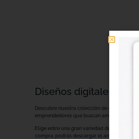
Diseños digitales DTF 
Descubre nuestra colección de
diseños digi
emprendedores que buscan ampliar su catálo
Elige entre una gran variedad de diseños ind
compra, podrás descargar el archivo y utiliz