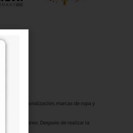
r
gocios de personalización, marcas de ropa y
tus producciones. Después de realizar la