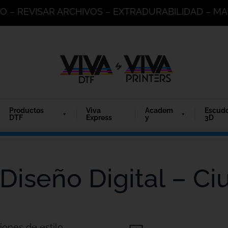
DO – REVISAR ARCHIVOS – EXTRADURABILIDAD – 
Productos
Viva
Academ
Escud
DTF
Express
y
3D
Diseño Digital – C
iones de estilo.