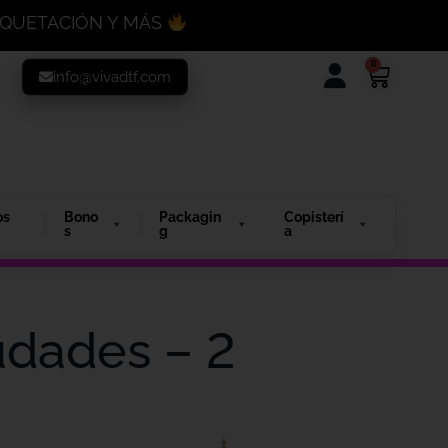
MAQUETACIÓN Y MÁS
0
info@vivadtf.com
os
Bono
Packagin
Copisterí
s
g
a
iudades – 2