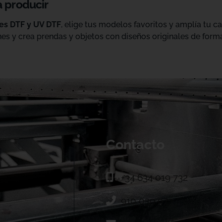
a producir
les DTF y UV DTF
, elige tus modelos favoritos y amplía tu 
es y crea prendas y objetos con diseños originales de forma
Contacto
+34 634 019 732
910 039 973