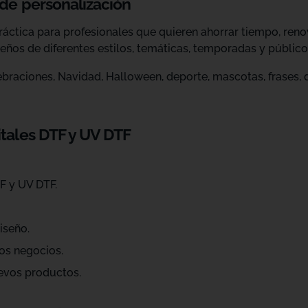
 de personalización
ráctica para profesionales que quieren ahorrar tiempo, ren
eños de diferentes estilos, temáticas, temporadas y público
raciones, Navidad, Halloween, deporte, mascotas, frases, dis
itales DTF y UV DTF
F y UV DTF.
iseño.
os negocios.
evos productos.