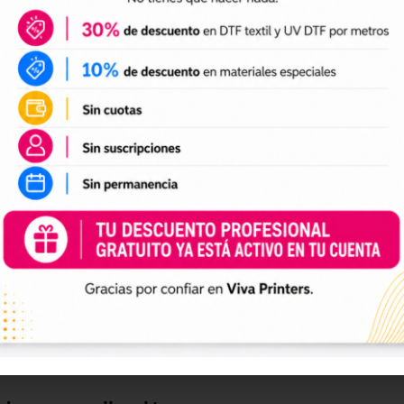
DTF textil
ales para crear camisetas, sudaderas, tote bags, ropa infan
a preparación de tus impresiones y ayudarte a crear nuevas 
 el tamaño a tus necesidades, preparar el archivo en tu pr
n UV DTF
 UV DTF
, perfectos para personalizar vasos, botellas, termos
ciones a tu catálogo de personalización de objetos y prepa
e impresión.