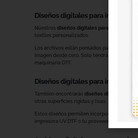
Diseños digitales para impresión 
Nuestros
diseños digitales para DTF
son ide
textiles personalizados.
Los archivos están pensados para facilitar l
imagen desde cero. Solo tendrás que adaptar
maquinaria DTF.
Diseños digitales para impresió
También encontrarás
diseños digitales para
otras superficies rígidas y lisas.
Estos diseños permiten incorporar nuevas op
impresora UV DTF o tu proveedor habitual d