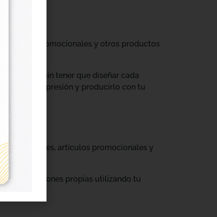
til, prendas promocionales y otros productos
colecciones sin tener que diseñar cada
ograma de impresión y producirlo con tu
, cajas, envases, artículos promocionales y
rar producciones propias utilizando tu