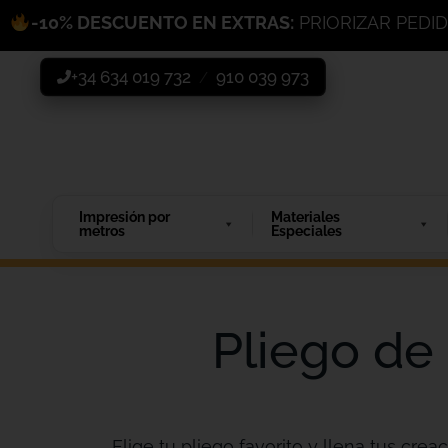
-10% DESCUENTO EN EXTRAS:
PRIORIZAR PEDI
+34 634 019 732
910 039 973
/
Impresión por
Materiales
metros
Especiales
Pliego de 
Elige tu pliego favorito y llena tus creac