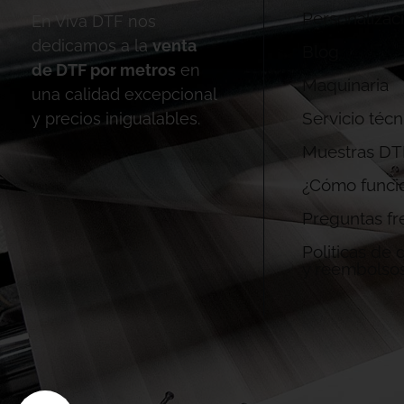
Personalizac
En Viva DTF nos
dedicamos a la
venta
Blog
de DTF por metros
en
Maquinaria
una calidad excepcional
Servicio técn
y precios inigualables.
Muestras DT
¿Cómo funci
Preguntas fr
Politicas de
y reembolso