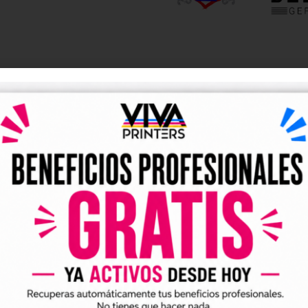
DESCRIPCIÓN
y UV DTF listos para descarga
tales DTF y UV DTF
, creados para talleres de impresión, ne
go de forma rápida y sencilla.
ividuales y archivos digitales preparados para incorporar a 
arlo en tus trabajos de impresión DTF o UV DTF.