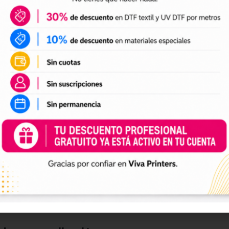
DTF textil
ales para crear camisetas, sudaderas, tote bags, ropa infan
a preparación de tus impresiones y ayudarte a crear nuevas 
 el tamaño a tus necesidades, preparar el archivo en tu pr
n UV DTF
 UV DTF
, perfectos para personalizar vasos, botellas, termos
ciones a tu catálogo de personalización de objetos y prepa
e impresión.