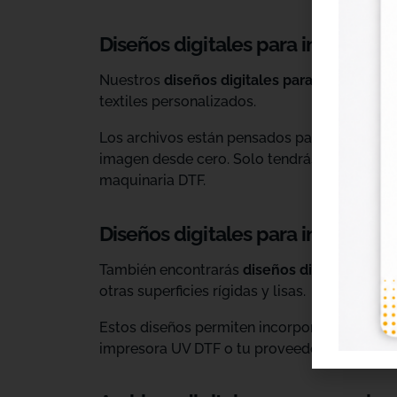
Diseños digitales para impresión 
Nuestros
diseños digitales para DTF
son ide
textiles personalizados.
Los archivos están pensados para facilitar l
imagen desde cero. Solo tendrás que adaptar
maquinaria DTF.
Diseños digitales para impresió
También encontrarás
diseños digitales para
otras superficies rígidas y lisas.
Estos diseños permiten incorporar nuevas op
impresora UV DTF o tu proveedor habitual d