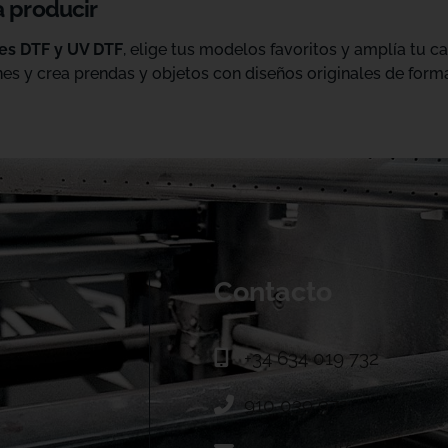
a producir
les DTF y UV DTF
, elige tus modelos favoritos y amplía tu 
es y crea prendas y objetos con diseños originales de forma
Contacto
+34 634 019 732
910 039 973