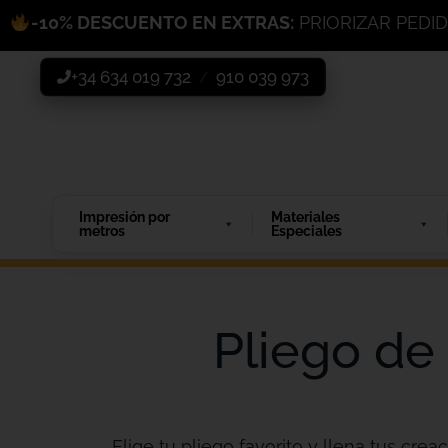
-10% DESCUENTO EN EXTRAS:
PRIORIZAR PEDI
+34 634 019 732
910 039 973
/
Impresión por
Materiales
metros
Especiales
Pliego de
Elige tu pliego favorito y llena tus creac