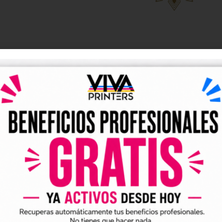
DESCRIPCIÓN
y UV DTF listos para descarga
tales DTF y UV DTF
, creados para talleres de impresión, ne
go de forma rápida y sencilla.
ividuales y archivos digitales preparados para incorporar a 
arlo en tus trabajos de impresión DTF o UV DTF.