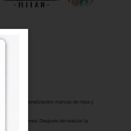
r
gocios de personalización, marcas de ropa y
tus producciones. Después de realizar la