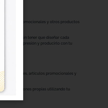
til, prendas promocionales y otros productos
colecciones sin tener que diseñar cada
ograma de impresión y producirlo con tu
, cajas, envases, artículos promocionales y
rar producciones propias utilizando tu