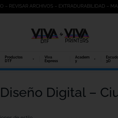
DO – REVISAR ARCHIVOS – EXTRADURABILIDAD – 
Productos
Viva
Academ
Escud
DTF
Express
y
3D
 Diseño Digital – Ci
iones de estilo.