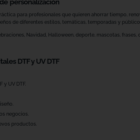
 de personalización
ráctica para profesionales que quieren ahorrar tiempo, ren
eños de diferentes estilos, temáticas, temporadas y público
raciones, Navidad, Halloween, deporte, mascotas, frases, dis
itales DTF y UV DTF
F y UV DTF.
iseño.
os negocios.
evos productos.