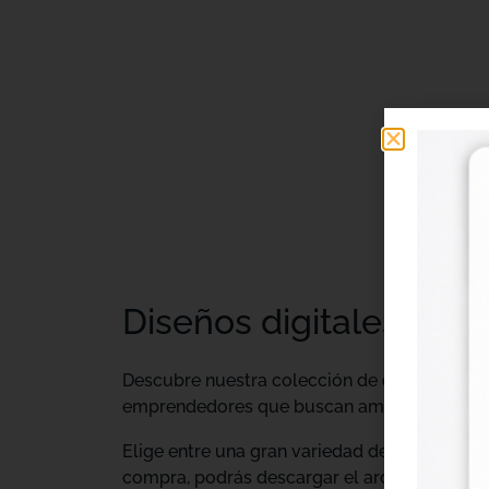
Diseños digitales DTF 
Descubre nuestra colección de
diseños digi
emprendedores que buscan ampliar su catálo
Elige entre una gran variedad de diseños ind
compra, podrás descargar el archivo y utiliz