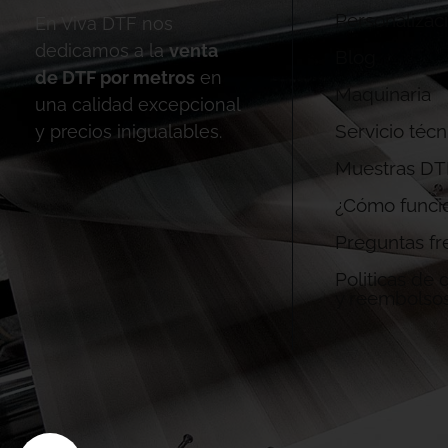
Personalizac
En Viva DTF nos
dedicamos a la
venta
Blog
de DTF por metros
en
Maquinaria
una calidad excepcional
Servicio técn
y precios inigualables.
Muestras DT
¿Cómo funci
Preguntas fr
Politicas de
y reembolso