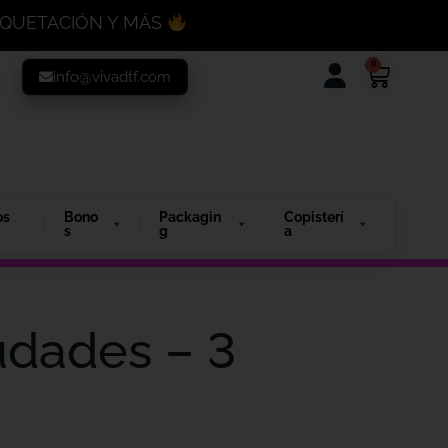
MAQUETACIÓN Y MÁS
0
info@vivadtf.com
os
Bono
Packagin
Copisterí
s
g
a
udades – 3