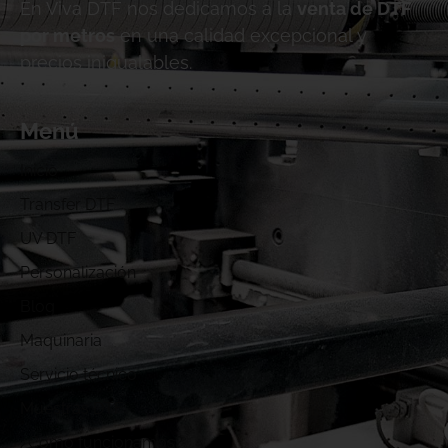
En Viva DTF nos dedicamos a la
venta de DTF
por metros
en una calidad excepcional y
precios inigualables.
Menú
Inicio
Transfer DTF
UV DTF
Personalización
Blog
Maquinaria
Servicio técnico
Muestras DTF
¿Cómo funcionamos?