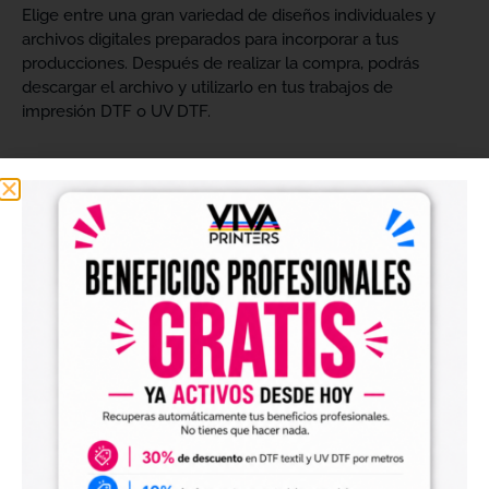
Elige entre una gran variedad de diseños individuales y
archivos digitales preparados para incorporar a tus
producciones. Después de realizar la compra, podrás
descargar el archivo y utilizarlo en tus trabajos de
impresión DTF o UV DTF.
Diseños digitales para impresión DTF textil
Nuestros
diseños digitales para DTF
son ideales para
crear camisetas, sudaderas, tote bags, ropa infantil,
prendas promocionales y otros productos textiles
personalizados.
Los archivos están pensados para facilitar la preparación
de tus impresiones y ayudarte a crear nuevas colecciones
sin tener que diseñar cada imagen desde cero. Solo
tendrás que adaptar el tamaño a tus necesidades, preparar
el archivo en tu programa de impresión y producirlo con tu
maquinaria DTF.