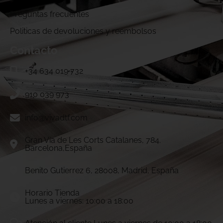
Preguntas frecuentes
Politicas de devoluciones y reembolsos
Contacto
+34 634 019 732
910 039 973
info@vivadtf.com
Gran Vía de Les Corts Catalanes, 784.
Barcelona,España
Benito Gutierrez 6, 28008, Madrid, España
Horario Tienda
Lunes a viernes: 10:00 a 18:00