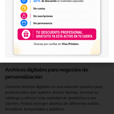
Diseños digitales para impresión UV DTF
También encontrarás
diseños digitales para UV DTF
,
perfectos para personalizar vasos, botellas, termos, cajas,
envases, artículos promocionales y otras superficies rígidas
y lisas.
Estos diseños permiten incorporar nuevas opciones a tu
catálogo de personalización de objetos y preparar
producciones propias utilizando tu impresora UV DTF o tu
proveedor habitual de impresión.
Archivos digitales para negocios de
personalización
Comprar diseños digitales es una solución práctica para
profesionales que quieren ahorrar tiempo, renovar su
catálogo y ofrecer más variedad de productos a sus
clientes. Podrás escoger diseños de diferentes estilos,
temáticas, temporadas y públicos.