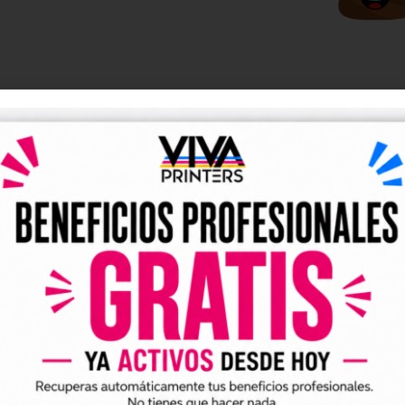
DESCRIPCIÓN
y UV DTF listos para descarga
tales DTF y UV DTF
, creados para talleres de impresión, ne
go de forma rápida y sencilla.
ividuales y archivos digitales preparados para incorporar a 
arlo en tus trabajos de impresión DTF o UV DTF.