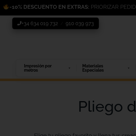
-10% DESCUENTO EN EXTRAS:
PRIORIZAR PEDI
+34 634 019 732
910 039 973
/
Impresión por
Materiales
metros
Especiales
Pliego d
Elige tu pliego favorito y llena tus creac