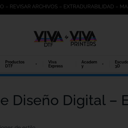
DO – REVISAR ARCHIVOS – EXTRADURABILIDAD – 
Productos
Viva
Academ
Escud
DTF
Express
y
3D
e Diseño Digital –
iones de estilo.