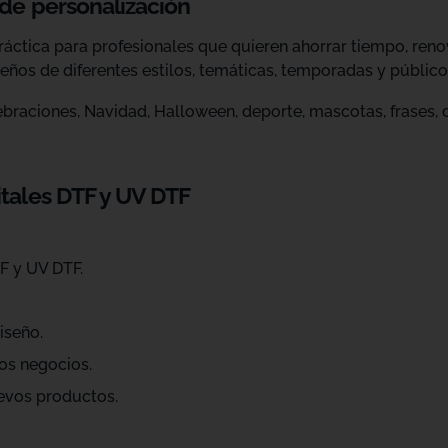
 de personalización
ráctica para profesionales que quieren ahorrar tiempo, ren
eños de diferentes estilos, temáticas, temporadas y público
raciones, Navidad, Halloween, deporte, mascotas, frases, dis
itales DTF y UV DTF
F y UV DTF.
iseño.
os negocios.
evos productos.