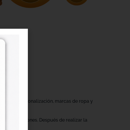
r
gocios de personalización, marcas de ropa y
tus producciones. Después de realizar la