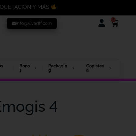
MAQUETACIÓN Y MÁS
0
info@vivadtf.com
os
Bono
Packagin
Copisterí
s
g
a
 Emogis 4