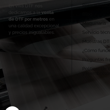
Personalizac
En Viva DTF nos
dedicamos a la
venta
Blog
de DTF por metros
en
Maquinaria
una calidad excepcional
Servicio técn
y precios inigualables.
Muestras DT
¿Cómo funci
Preguntas fr
Politicas de
y reembolso