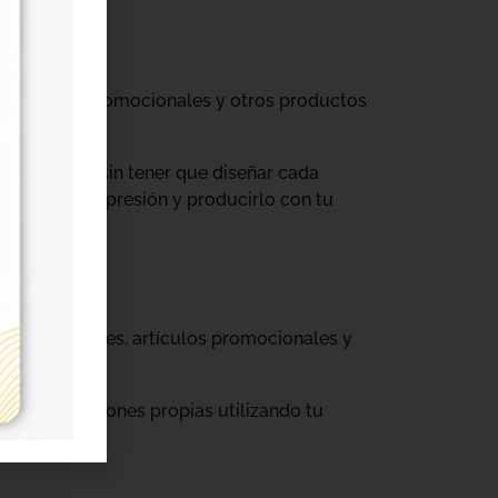
til, prendas promocionales y otros productos
colecciones sin tener que diseñar cada
ograma de impresión y producirlo con tu
, cajas, envases, artículos promocionales y
rar producciones propias utilizando tu