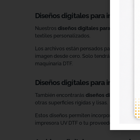
Diseños digitales para impresión 
Nuestros
diseños digitales para DTF
son ide
textiles personalizados.
Los archivos están pensados para facilitar l
imagen desde cero. Solo tendrás que adaptar
maquinaria DTF.
Diseños digitales para impresió
También encontrarás
diseños digitales para
otras superficies rígidas y lisas.
Estos diseños permiten incorporar nuevas op
impresora UV DTF o tu proveedor habitual d