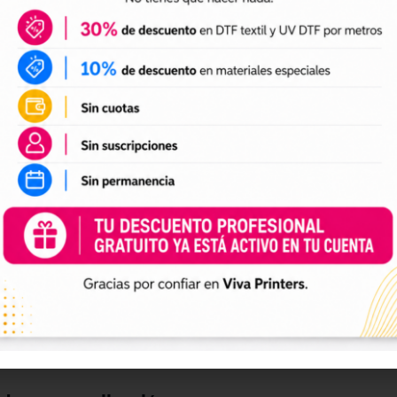
DTF textil
ales para crear camisetas, sudaderas, tote bags, ropa infan
a preparación de tus impresiones y ayudarte a crear nuevas 
 el tamaño a tus necesidades, preparar el archivo en tu pr
n UV DTF
 UV DTF
, perfectos para personalizar vasos, botellas, termos
ciones a tu catálogo de personalización de objetos y prepa
e impresión.