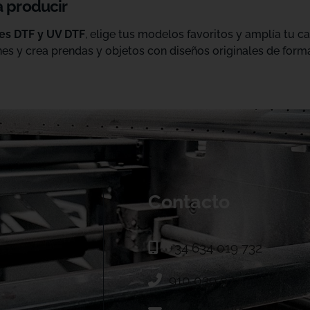
a producir
les DTF y UV DTF
, elige tus modelos favoritos y amplía tu 
es y crea prendas y objetos con diseños originales de forma
Contacto
+34 634 019 732
910 039 973