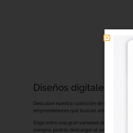
Diseños digitales DTF 
Descubre nuestra colección de
diseños digi
emprendedores que buscan ampliar su catálo
Elige entre una gran variedad de diseños ind
compra, podrás descargar el archivo y utiliz