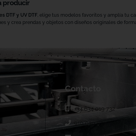
a producir
les DTF y UV DTF
, elige tus modelos favoritos y amplía tu 
es y crea prendas y objetos con diseños originales de forma
Contacto
+34 634 019 732
910 039 973