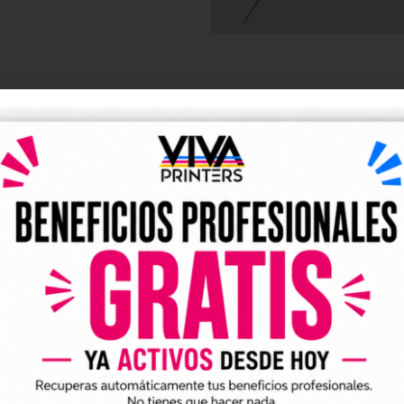
DESCRIPCIÓN
y UV DTF listos para descarga
tales DTF y UV DTF
, creados para talleres de impresión, ne
go de forma rápida y sencilla.
ividuales y archivos digitales preparados para incorporar a 
arlo en tus trabajos de impresión DTF o UV DTF.