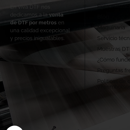
Personalizac
En Viva DTF nos
dedicamos a la
venta
Blog
de DTF por metros
en
Maquinaria
una calidad excepcional
Servicio técn
y precios inigualables.
Muestras DT
¿Cómo funci
Preguntas fr
Politicas de
y reembolso