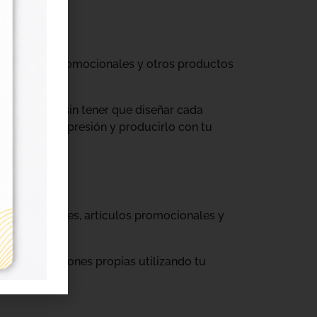
til, prendas promocionales y otros productos
colecciones sin tener que diseñar cada
ograma de impresión y producirlo con tu
, cajas, envases, artículos promocionales y
rar producciones propias utilizando tu