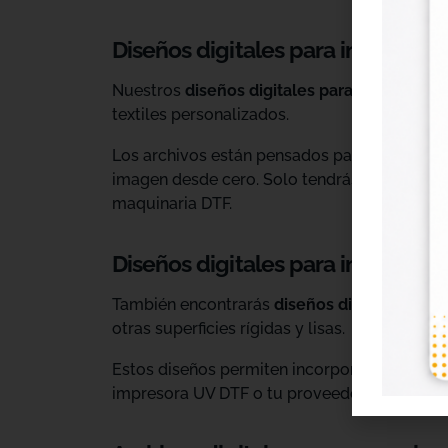
Diseños digitales para impresión 
Nuestros
diseños digitales para DTF
son ide
textiles personalizados.
Los archivos están pensados para facilitar l
imagen desde cero. Solo tendrás que adaptar
maquinaria DTF.
Diseños digitales para impresió
También encontrarás
diseños digitales para
otras superficies rígidas y lisas.
Estos diseños permiten incorporar nuevas op
impresora UV DTF o tu proveedor habitual d