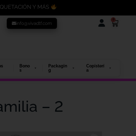
MAQUETACIÓN Y MÁS
0
info@vivadtf.com
os
Bono
Packagin
Copisterí
s
g
a
amilia – 2