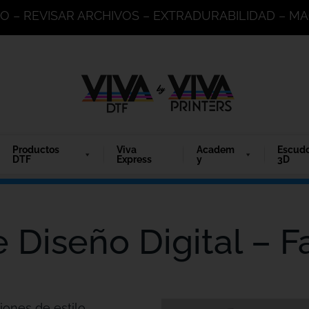
DO – REVISAR ARCHIVOS – EXTRADURABILIDAD – 
Productos
Viva
Academ
Escud
DTF
Express
y
3D
 Diseño Digital – F
iones de estilo.