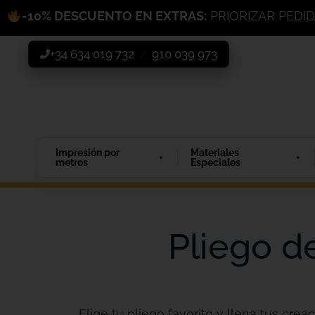
-10% DESCUENTO EN EXTRAS:
PRIORIZAR PEDI
+34 634 019 732
910 039 973
/
Impresión por
Materiales
metros
Especiales
Pliego de
Elige tu pliego favorito y llena tus creac