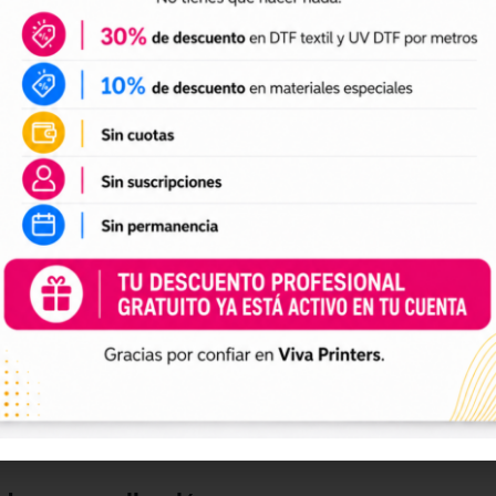
DTF textil
ales para crear camisetas, sudaderas, tote bags, ropa infan
a preparación de tus impresiones y ayudarte a crear nuevas 
 el tamaño a tus necesidades, preparar el archivo en tu pr
n UV DTF
 UV DTF
, perfectos para personalizar vasos, botellas, termos
ciones a tu catálogo de personalización de objetos y prepa
e impresión.