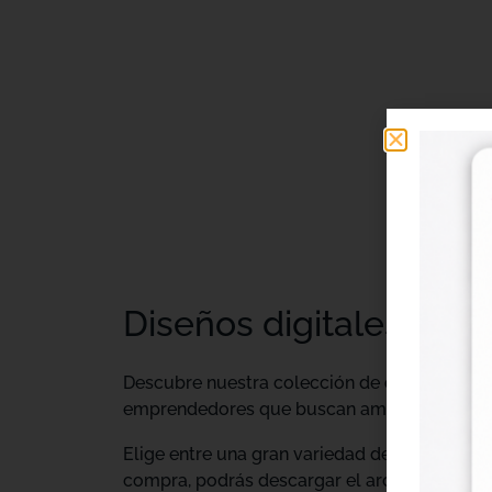
Diseños digitales DTF 
Descubre nuestra colección de
diseños digi
emprendedores que buscan ampliar su catálo
Elige entre una gran variedad de diseños ind
compra, podrás descargar el archivo y utiliz