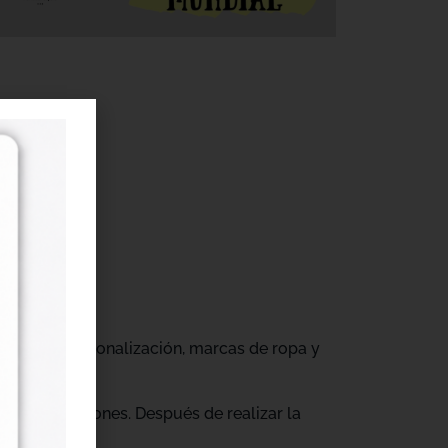
r
gocios de personalización, marcas de ropa y
tus producciones. Después de realizar la