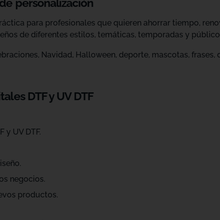
 de personalización
ráctica para profesionales que quieren ahorrar tiempo, ren
eños de diferentes estilos, temáticas, temporadas y público
raciones, Navidad, Halloween, deporte, mascotas, frases, dis
itales DTF y UV DTF
F y UV DTF.
iseño.
os negocios.
evos productos.